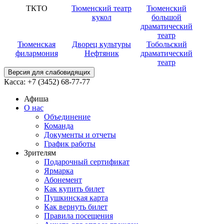
ТКТО
Тюменский театр
Тюменский
кукол
большой
драматический
театр
Тюменская
Дворец культуры
Тобольский
филармония
Нефтяник
драматический
театр
Версия для слабовидящих
Касса:
+7 (3452)
68-77-77
Афиша
О нас
Объединение
Команда
Документы и отчеты
График работы
Зрителям
Подарочный сертификат
Ярмарка
Абонемент
Как купить билет
Пушкинская карта
Как вернуть билет
Правила посещения