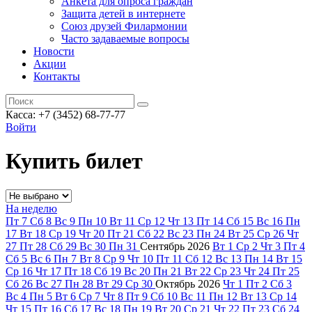
Анкета для опроса граждан
Защита детей в интернете
Союз друзей Филармонии
Часто задаваемые вопросы
Новости
Акции
Контакты
Касса:
+7 (3452)
68-77-77
Войти
Купить билет
На неделю
Пт
7
Сб
8
Вс
9
Пн
10
Вт
11
Ср
12
Чт
13
Пт
14
Сб
15
Вс
16
Пн
17
Вт
18
Ср
19
Чт
20
Пт
21
Сб
22
Вс
23
Пн
24
Вт
25
Ср
26
Чт
27
Пт
28
Сб
29
Вс
30
Пн
31
Сентябрь
2026
Вт
1
Ср
2
Чт
3
Пт
4
Сб
5
Вс
6
Пн
7
Вт
8
Ср
9
Чт
10
Пт
11
Сб
12
Вс
13
Пн
14
Вт
15
Ср
16
Чт
17
Пт
18
Сб
19
Вс
20
Пн
21
Вт
22
Ср
23
Чт
24
Пт
25
Сб
26
Вс
27
Пн
28
Вт
29
Ср
30
Октябрь
2026
Чт
1
Пт
2
Сб
3
Вс
4
Пн
5
Вт
6
Ср
7
Чт
8
Пт
9
Сб
10
Вс
11
Пн
12
Вт
13
Ср
14
Чт
15
Пт
16
Сб
17
Вс
18
Пн
19
Вт
20
Ср
21
Чт
22
Пт
23
Сб
24