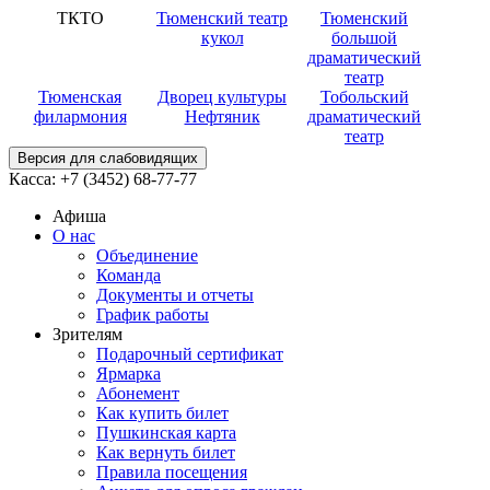
ТКТО
Тюменский театр
Тюменский
кукол
большой
драматический
театр
Тюменская
Дворец культуры
Тобольский
филармония
Нефтяник
драматический
театр
Версия для слабовидящих
Касса:
+7 (3452)
68-77-77
Афиша
О нас
Объединение
Команда
Документы и отчеты
График работы
Зрителям
Подарочный сертификат
Ярмарка
Абонемент
Как купить билет
Пушкинская карта
Как вернуть билет
Правила посещения