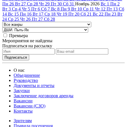
Пн
26
Вт
27
Ср
28
Чт
29
Пт
30
Сб
31
Ноябрь
2026
Вс
1
Пн
2
Вт
3
Ср
4
Чт
5
Пт
6
Сб
7
Вс
8
Пн
9
Вт
10
Ср
11
Чт
12
Пт
13
Сб
14
Вс
15
Пн
16
Вт
17
Ср
18
Чт
19
Пт
20
Сб
21
Вс
22
Пн
23
Вт
24
Ср
25
Чт
26
Пт
27
Сб
28
Премьера
Мероприятия не найдены
Подписаться на рассылку
О нас
Объединение
Руководство
Документы и отчеты
Закупки
Заключение договоров аренды
Вакансии
Вакансии (СЗО)
Контакты
Зрителям
Правила посещения