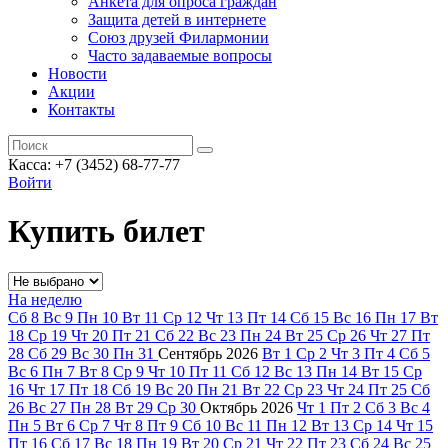
Анкета для опроса граждан
Защита детей в интернете
Союз друзей Филармонии
Часто задаваемые вопросы
Новости
Акции
Контакты
Касса:
+7 (3452)
68-77-77
Войти
Купить билет
На неделю
Сб
8
Вс
9
Пн
10
Вт
11
Ср
12
Чт
13
Пт
14
Сб
15
Вс
16
Пн
17
Вт
18
Ср
19
Чт
20
Пт
21
Сб
22
Вс
23
Пн
24
Вт
25
Ср
26
Чт
27
Пт
28
Сб
29
Вс
30
Пн
31
Сентябрь
2026
Вт
1
Ср
2
Чт
3
Пт
4
Сб
5
Вс
6
Пн
7
Вт
8
Ср
9
Чт
10
Пт
11
Сб
12
Вс
13
Пн
14
Вт
15
Ср
16
Чт
17
Пт
18
Сб
19
Вс
20
Пн
21
Вт
22
Ср
23
Чт
24
Пт
25
Сб
26
Вс
27
Пн
28
Вт
29
Ср
30
Октябрь
2026
Чт
1
Пт
2
Сб
3
Вс
4
Пн
5
Вт
6
Ср
7
Чт
8
Пт
9
Сб
10
Вс
11
Пн
12
Вт
13
Ср
14
Чт
15
Пт
16
Сб
17
Вс
18
Пн
19
Вт
20
Ср
21
Чт
22
Пт
23
Сб
24
Вс
25