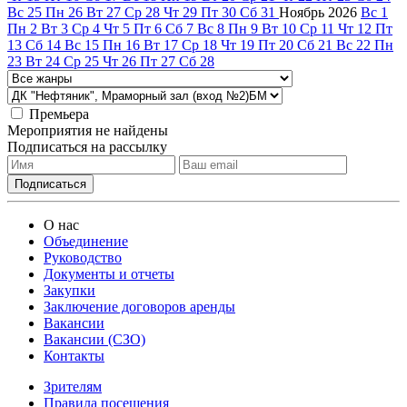
Вс
25
Пн
26
Вт
27
Ср
28
Чт
29
Пт
30
Сб
31
Ноябрь
2026
Вс
1
Пн
2
Вт
3
Ср
4
Чт
5
Пт
6
Сб
7
Вс
8
Пн
9
Вт
10
Ср
11
Чт
12
Пт
13
Сб
14
Вс
15
Пн
16
Вт
17
Ср
18
Чт
19
Пт
20
Сб
21
Вс
22
Пн
23
Вт
24
Ср
25
Чт
26
Пт
27
Сб
28
Премьера
Мероприятия не найдены
Подписаться на рассылку
О нас
Объединение
Руководство
Документы и отчеты
Закупки
Заключение договоров аренды
Вакансии
Вакансии (СЗО)
Контакты
Зрителям
Правила посещения