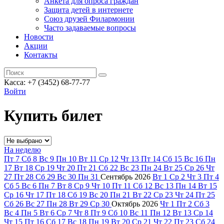
Анкета для опроса граждан
Защита детей в интернете
Союз друзей Филармонии
Часто задаваемые вопросы
Новости
Акции
Контакты
Касса:
+7 (3452)
68-77-77
Войти
Купить билет
На неделю
Пт
7
Сб
8
Вс
9
Пн
10
Вт
11
Ср
12
Чт
13
Пт
14
Сб
15
Вс
16
Пн
17
Вт
18
Ср
19
Чт
20
Пт
21
Сб
22
Вс
23
Пн
24
Вт
25
Ср
26
Чт
27
Пт
28
Сб
29
Вс
30
Пн
31
Сентябрь
2026
Вт
1
Ср
2
Чт
3
Пт
4
Сб
5
Вс
6
Пн
7
Вт
8
Ср
9
Чт
10
Пт
11
Сб
12
Вс
13
Пн
14
Вт
15
Ср
16
Чт
17
Пт
18
Сб
19
Вс
20
Пн
21
Вт
22
Ср
23
Чт
24
Пт
25
Сб
26
Вс
27
Пн
28
Вт
29
Ср
30
Октябрь
2026
Чт
1
Пт
2
Сб
3
Вс
4
Пн
5
Вт
6
Ср
7
Чт
8
Пт
9
Сб
10
Вс
11
Пн
12
Вт
13
Ср
14
Чт
15
Пт
16
Сб
17
Вс
18
Пн
19
Вт
20
Ср
21
Чт
22
Пт
23
Сб
24