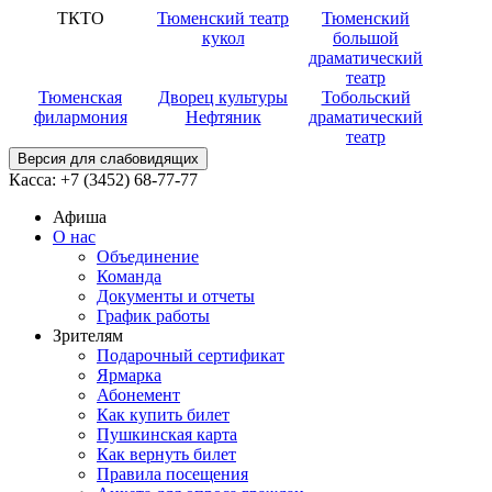
ТКТО
Тюменский театр
Тюменский
кукол
большой
драматический
театр
Тюменская
Дворец культуры
Тобольский
филармония
Нефтяник
драматический
театр
Версия для слабовидящих
Касса:
+7 (3452)
68-77-77
Афиша
О нас
Объединение
Команда
Документы и отчеты
График работы
Зрителям
Подарочный сертификат
Ярмарка
Абонемент
Как купить билет
Пушкинская карта
Как вернуть билет
Правила посещения