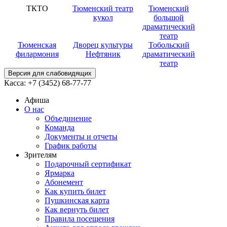
ТКТО
Тюменский театр
Тюменский
кукол
большой
драматический
театр
Тюменская
Дворец культуры
Тобольский
филармония
Нефтяник
драматический
театр
Версия для слабовидящих
Касса:
+7 (3452)
68-77-77
Афиша
О нас
Объединение
Команда
Документы и отчеты
График работы
Зрителям
Подарочный сертификат
Ярмарка
Абонемент
Как купить билет
Пушкинская карта
Как вернуть билет
Правила посещения