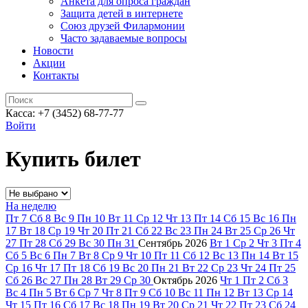
Анкета для опроса граждан
Защита детей в интернете
Союз друзей Филармонии
Часто задаваемые вопросы
Новости
Акции
Контакты
Касса:
+7 (3452)
68-77-77
Войти
Купить билет
На неделю
Пт
7
Сб
8
Вс
9
Пн
10
Вт
11
Ср
12
Чт
13
Пт
14
Сб
15
Вс
16
Пн
17
Вт
18
Ср
19
Чт
20
Пт
21
Сб
22
Вс
23
Пн
24
Вт
25
Ср
26
Чт
27
Пт
28
Сб
29
Вс
30
Пн
31
Сентябрь
2026
Вт
1
Ср
2
Чт
3
Пт
4
Сб
5
Вс
6
Пн
7
Вт
8
Ср
9
Чт
10
Пт
11
Сб
12
Вс
13
Пн
14
Вт
15
Ср
16
Чт
17
Пт
18
Сб
19
Вс
20
Пн
21
Вт
22
Ср
23
Чт
24
Пт
25
Сб
26
Вс
27
Пн
28
Вт
29
Ср
30
Октябрь
2026
Чт
1
Пт
2
Сб
3
Вс
4
Пн
5
Вт
6
Ср
7
Чт
8
Пт
9
Сб
10
Вс
11
Пн
12
Вт
13
Ср
14
Чт
15
Пт
16
Сб
17
Вс
18
Пн
19
Вт
20
Ср
21
Чт
22
Пт
23
Сб
24