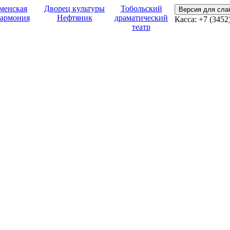
менская
Дворец культуры
Тобольский
Версия для сл
армония
Нефтяник
драматический
Касса:
+7 (3452
театр