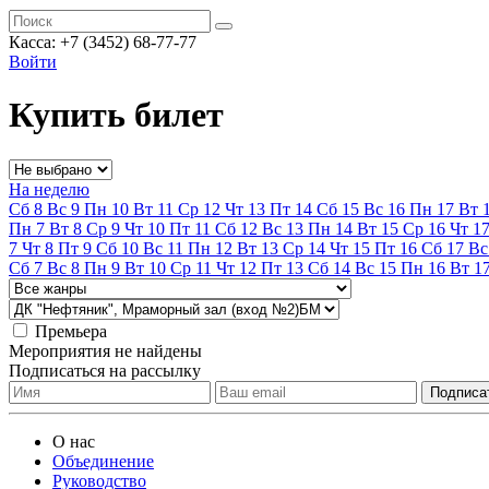
Касса:
+7 (3452)
68-77-77
Войти
Купить билет
На неделю
Сб
8
Вс
9
Пн
10
Вт
11
Ср
12
Чт
13
Пт
14
Сб
15
Вс
16
Пн
17
Вт
Пн
7
Вт
8
Ср
9
Чт
10
Пт
11
Сб
12
Вс
13
Пн
14
Вт
15
Ср
16
Чт
1
7
Чт
8
Пт
9
Сб
10
Вс
11
Пн
12
Вт
13
Ср
14
Чт
15
Пт
16
Сб
17
Вс
Сб
7
Вс
8
Пн
9
Вт
10
Ср
11
Чт
12
Пт
13
Сб
14
Вс
15
Пн
16
Вт
1
Премьера
Мероприятия не найдены
Подписаться на рассылку
О нас
Объединение
Руководство