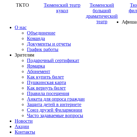
ТКТО
Тюменский театр
Тюменский
Тю
кукол
большой
фил
драматический
театр
Афиша
О нас
Объединение
Команда
Документы и отчеты
График работы
Зрителям
Подарочный сертификат
Ярмарка
Абонемент
Как купить билет
Пушкинская карта
Как вернуть билет
Правила посещения
Анкета для опроса граждан
Защита детей в интернете
Союз друзей Филармонии
Часто задаваемые вопросы
Новости
Акции
Контакты