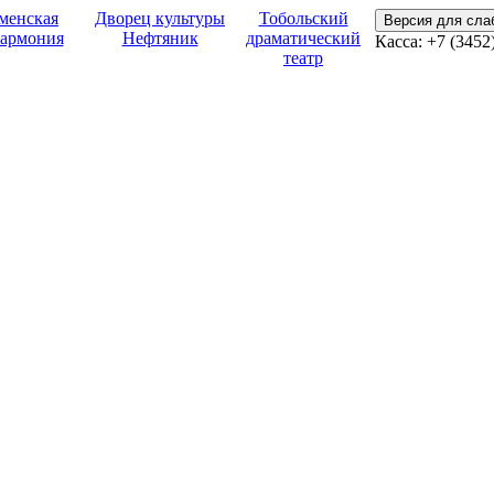
менская
Дворец культуры
Тобольский
Версия для сл
армония
Нефтяник
драматический
Касса:
+7 (3452
театр