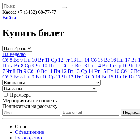
Касса:
+7 (3452)
68-77-77
Войти
Купить билет
На неделю
Сб
8
Вс
9
Пн
10
Вт
11
Ср
12
Чт
13
Пт
14
Сб
15
Вс
16
Пн
17
Вт
Пн
7
Вт
8
Ср
9
Чт
10
Пт
11
Сб
12
Вс
13
Пн
14
Вт
15
Ср
16
Чт
1
7
Чт
8
Пт
9
Сб
10
Вс
11
Пн
12
Вт
13
Ср
14
Чт
15
Пт
16
Сб
17
Вс
Сб
7
Вс
8
Пн
9
Вт
10
Ср
11
Чт
12
Пт
13
Сб
14
Вс
15
Пн
16
Вт
1
Премьера
Мероприятия не найдены
Подписаться на рассылку
О нас
Объединение
Руководство