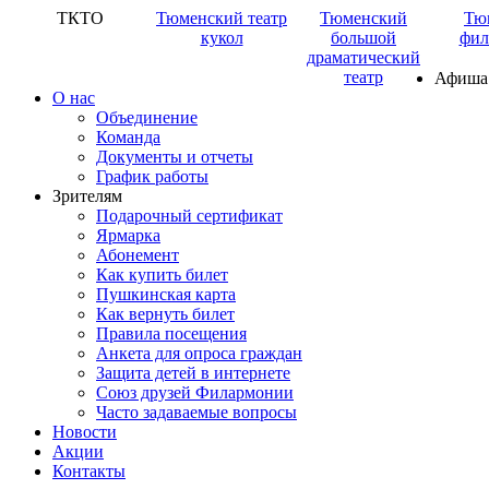
ТКТО
Тюменский театр
Тюменский
Тю
кукол
большой
фил
драматический
театр
Афиша
О нас
Объединение
Команда
Документы и отчеты
График работы
Зрителям
Подарочный сертификат
Ярмарка
Абонемент
Как купить билет
Пушкинская карта
Как вернуть билет
Правила посещения
Анкета для опроса граждан
Защита детей в интернете
Союз друзей Филармонии
Часто задаваемые вопросы
Новости
Акции
Контакты