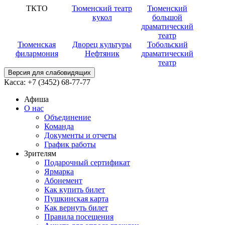
ТКТО
Тюменский театр
Тюменский
кукол
большой
драматический
театр
Тюменская
Дворец культуры
Тобольский
филармония
Нефтяник
драматический
театр
Версия для слабовидящих
Касса:
+7 (3452)
68-77-77
Афиша
О нас
Объединение
Команда
Документы и отчеты
График работы
Зрителям
Подарочный сертификат
Ярмарка
Абонемент
Как купить билет
Пушкинская карта
Как вернуть билет
Правила посещения