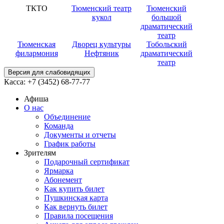
ТКТО
Тюменский театр
Тюменский
кукол
большой
драматический
театр
Тюменская
Дворец культуры
Тобольский
филармония
Нефтяник
драматический
театр
Версия для слабовидящих
Касса:
+7 (3452)
68-77-77
Афиша
О нас
Объединение
Команда
Документы и отчеты
График работы
Зрителям
Подарочный сертификат
Ярмарка
Абонемент
Как купить билет
Пушкинская карта
Как вернуть билет
Правила посещения