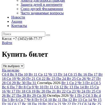
Анкета для опроса граждан
Защита детей в интернете
Союз друзей Филармонии
Часто задаваемые вопросы
Новости
Акции
Контакты
Касса:
+7 (3452)
68-77-77
Войти
Купить билет
На неделю
Сб
8
Вс
9
Пн
10
Вт
11
Ср
12
Чт
13
Пт
14
Сб
15
Вс
16
Пн
17
Вт
18
Ср
19
Чт
20
Пт
21
Сб
22
Вс
23
Пн
24
Вт
25
Ср
26
Чт
27
Пт
28
Сб
29
Вс
30
Пн
31
Сентябрь
2026
Вт
1
Ср
2
Чт
3
Пт
4
Сб
5
Вс
6
Пн
7
Вт
8
Ср
9
Чт
10
Пт
11
Сб
12
Вс
13
Пн
14
Вт
15
Ср
16
Чт
17
Пт
18
Сб
19
Вс
20
Пн
21
Вт
22
Ср
23
Чт
24
Пт
25
Сб
26
Вс
27
Пн
28
Вт
29
Ср
30
Октябрь
2026
Чт
1
Пт
2
Сб
3
Вс
4
Пн
5
Вт
6
Ср
7
Чт
8
Пт
9
Сб
10
Вс
11
Пн
12
Вт
13
Ср
14
Чт
15
Пт
16
Сб
17
Вс
18
Пн
19
Вт
20
Ср
21
Чт
22
Пт
23
Сб
24
Вс
25