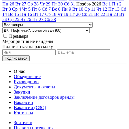
Пн
26
Вт
27
Ср
28
Чт
29
Пт
30
Сб
31
Ноябрь
2026
Вс
1
Пн
2
Вт
3
Ср
4
Чт
5
Пт
6
Сб
7
Вс
8
Пн
9
Вт
10
Ср
11
Чт
12
Пт
13
Сб
14
Вс
15
Пн
16
Вт
17
Ср
18
Чт
19
Пт
20
Сб
21
Вс
22
Пн
23
Вт
24
Ср
25
Чт
26
Пт
27
Сб
28
Премьера
Мероприятия не найдены
Подписаться на рассылку
О нас
Объединение
Руководство
Документы и отчеты
Закупки
Заключение договоров аренды
Вакансии
Вакансии (СЗО)
Контакты
Зрителям
Правила посещения