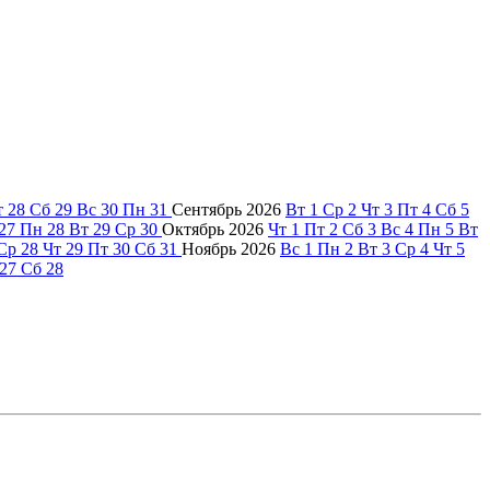
т
28
Сб
29
Вс
30
Пн
31
Сентябрь
2026
Вт
1
Ср
2
Чт
3
Пт
4
Сб
5
27
Пн
28
Вт
29
Ср
30
Октябрь
2026
Чт
1
Пт
2
Сб
3
Вс
4
Пн
5
Вт
Ср
28
Чт
29
Пт
30
Сб
31
Ноябрь
2026
Вс
1
Пн
2
Вт
3
Ср
4
Чт
5
27
Сб
28