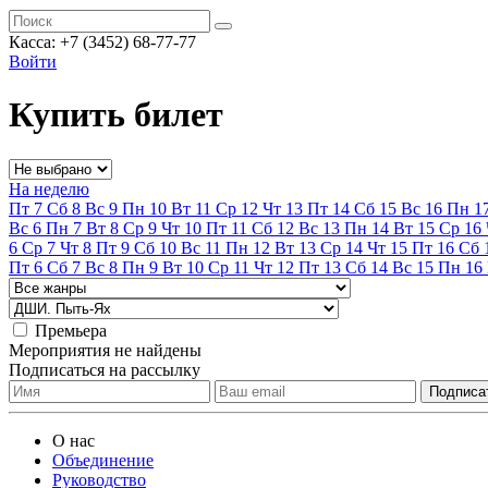
Касса:
+7 (3452)
68-77-77
Войти
Купить билет
На неделю
Пт
7
Сб
8
Вс
9
Пн
10
Вт
11
Ср
12
Чт
13
Пт
14
Сб
15
Вс
16
Пн
1
Вс
6
Пн
7
Вт
8
Ср
9
Чт
10
Пт
11
Сб
12
Вс
13
Пн
14
Вт
15
Ср
16
6
Ср
7
Чт
8
Пт
9
Сб
10
Вс
11
Пн
12
Вт
13
Ср
14
Чт
15
Пт
16
Сб
Пт
6
Сб
7
Вс
8
Пн
9
Вт
10
Ср
11
Чт
12
Пт
13
Сб
14
Вс
15
Пн
16
Премьера
Мероприятия не найдены
Подписаться на рассылку
О нас
Объединение
Руководство