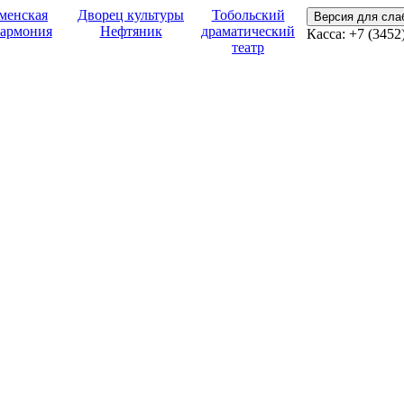
менская
Дворец культуры
Тобольский
Версия для сл
армония
Нефтяник
драматический
Касса:
+7 (3452
театр