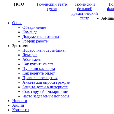
ТКТО
Тюменский театр
Тюменский
Тю
кукол
большой
фил
драматический
театр
Афиша
О нас
Объединение
Команда
Документы и отчеты
График работы
Зрителям
Подарочный сертификат
Ярмарка
Абонемент
Как купить билет
Пушкинская карта
Как вернуть билет
Правила посещения
Анкета для опроса граждан
Защита детей в интернете
Союз друзей Филармонии
Часто задаваемые вопросы
Новости
Акции
Контакты