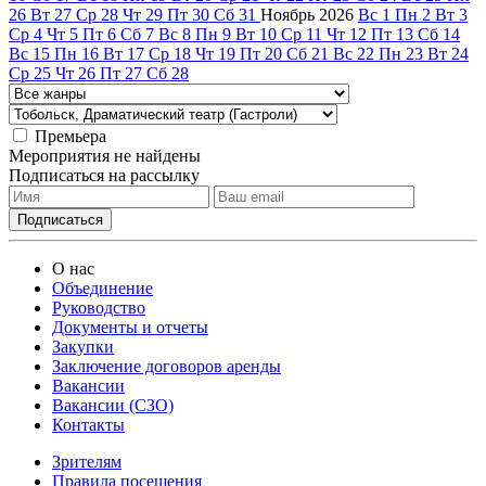
26
Вт
27
Ср
28
Чт
29
Пт
30
Сб
31
Ноябрь
2026
Вс
1
Пн
2
Вт
3
Ср
4
Чт
5
Пт
6
Сб
7
Вс
8
Пн
9
Вт
10
Ср
11
Чт
12
Пт
13
Сб
14
Вс
15
Пн
16
Вт
17
Ср
18
Чт
19
Пт
20
Сб
21
Вс
22
Пн
23
Вт
24
Ср
25
Чт
26
Пт
27
Сб
28
Премьера
Мероприятия не найдены
Подписаться на рассылку
О нас
Объединение
Руководство
Документы и отчеты
Закупки
Заключение договоров аренды
Вакансии
Вакансии (СЗО)
Контакты
Зрителям
Правила посещения