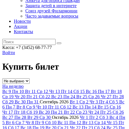
Анкета для опроса граждан
Защита детей в интернете
Союз друзей Филармонии
Часто задаваемые вопросы
Новости
Акции
Контакты
Касса:
+7 (3452)
68-77-77
Войти
Купить билет
На неделю
Вс
9
Пн
10
Вт
11
Ср
12
Чт
13
Пт
14
Сб
15
Вс
16
Пн
17
Вт
18
Ср
19
Чт
20
Пт
21
Сб
22
Вс
23
Пн
24
Вт
25
Ср
26
Чт
27
Пт
28
Сб
29
Вс
30
Пн
31
Сентябрь
2026
Вт
1
Ср
2
Чт
3
Пт
4
Сб
5
Вс
6
Пн
7
Вт
8
Ср
9
Чт
10
Пт
11
Сб
12
Вс
13
Пн
14
Вт
15
Ср
16
Чт
17
Пт
18
Сб
19
Вс
20
Пн
21
Вт
22
Ср
23
Чт
24
Пт
25
Сб
26
Вс
27
Пн
28
Вт
29
Ср
30
Октябрь
2026
Чт
1
Пт
2
Сб
3
Вс
4
Пн
5
Вт
6
Ср
7
Чт
8
Пт
9
Сб
10
Вс
11
Пн
12
Вт
13
Ср
14
Чт
15
Пт
16
Сб
17
Вс
18
Пн
19
Вт
20
Ср
21
Чт
22
Пт
23
Сб
24
Вс
25
Пн