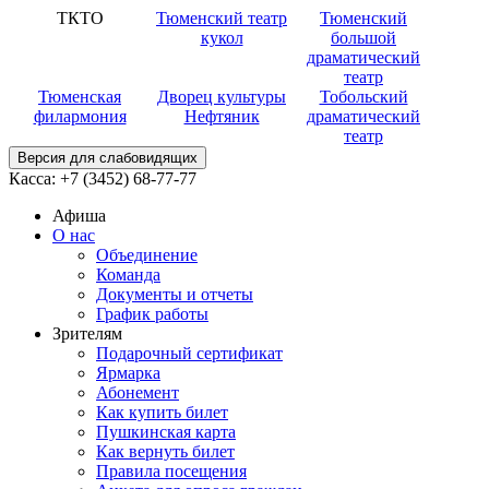
ТКТО
Тюменский театр
Тюменский
кукол
большой
драматический
театр
Тюменская
Дворец культуры
Тобольский
филармония
Нефтяник
драматический
театр
Версия для слабовидящих
Касса:
+7 (3452)
68-77-77
Афиша
О нас
Объединение
Команда
Документы и отчеты
График работы
Зрителям
Подарочный сертификат
Ярмарка
Абонемент
Как купить билет
Пушкинская карта
Как вернуть билет
Правила посещения