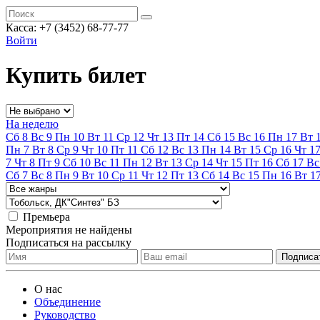
Касса:
+7 (3452)
68-77-77
Войти
Купить билет
На неделю
Сб
8
Вс
9
Пн
10
Вт
11
Ср
12
Чт
13
Пт
14
Сб
15
Вс
16
Пн
17
Вт
Пн
7
Вт
8
Ср
9
Чт
10
Пт
11
Сб
12
Вс
13
Пн
14
Вт
15
Ср
16
Чт
1
7
Чт
8
Пт
9
Сб
10
Вс
11
Пн
12
Вт
13
Ср
14
Чт
15
Пт
16
Сб
17
Вс
Сб
7
Вс
8
Пн
9
Вт
10
Ср
11
Чт
12
Пт
13
Сб
14
Вс
15
Пн
16
Вт
1
Премьера
Мероприятия не найдены
Подписаться на рассылку
О нас
Объединение
Руководство