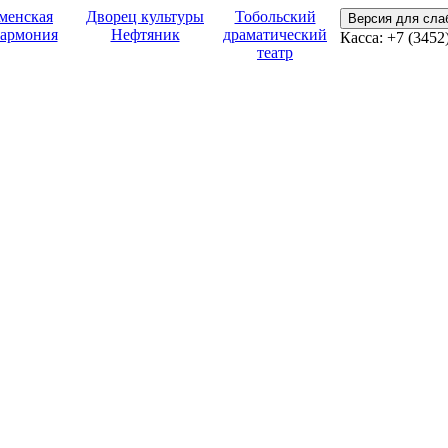
менская
Дворец культуры
Тобольский
Версия для сл
армония
Нефтяник
драматический
Касса:
+7 (3452
театр