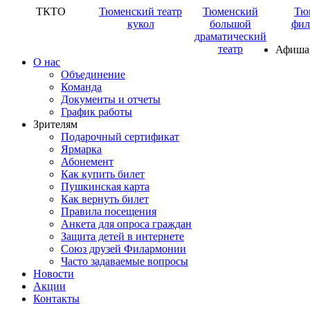
ТКТО
Тюменский театр
Тюменский
Тю
кукол
большой
фил
драматический
театр
Афиша
О нас
Объединение
Команда
Документы и отчеты
График работы
Зрителям
Подарочный сертификат
Ярмарка
Абонемент
Как купить билет
Пушкинская карта
Как вернуть билет
Правила посещения
Анкета для опроса граждан
Защита детей в интернете
Союз друзей Филармонии
Часто задаваемые вопросы
Новости
Акции
Контакты