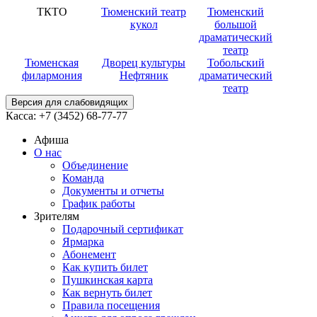
ТКТО
Тюменский театр
Тюменский
кукол
большой
драматический
театр
Тюменская
Дворец культуры
Тобольский
филармония
Нефтяник
драматический
театр
Версия для слабовидящих
Касса:
+7 (3452)
68-77-77
Афиша
О нас
Объединение
Команда
Документы и отчеты
График работы
Зрителям
Подарочный сертификат
Ярмарка
Абонемент
Как купить билет
Пушкинская карта
Как вернуть билет
Правила посещения