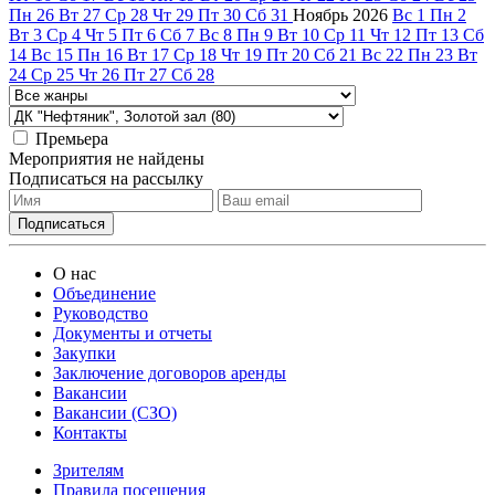
Пн
26
Вт
27
Ср
28
Чт
29
Пт
30
Сб
31
Ноябрь
2026
Вс
1
Пн
2
Вт
3
Ср
4
Чт
5
Пт
6
Сб
7
Вс
8
Пн
9
Вт
10
Ср
11
Чт
12
Пт
13
Сб
14
Вс
15
Пн
16
Вт
17
Ср
18
Чт
19
Пт
20
Сб
21
Вс
22
Пн
23
Вт
24
Ср
25
Чт
26
Пт
27
Сб
28
Премьера
Мероприятия не найдены
Подписаться на рассылку
О нас
Объединение
Руководство
Документы и отчеты
Закупки
Заключение договоров аренды
Вакансии
Вакансии (СЗО)
Контакты
Зрителям
Правила посещения