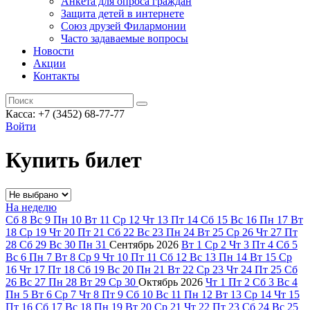
Анкета для опроса граждан
Защита детей в интернете
Союз друзей Филармонии
Часто задаваемые вопросы
Новости
Акции
Контакты
Касса:
+7 (3452)
68-77-77
Войти
Купить билет
На неделю
Сб
8
Вс
9
Пн
10
Вт
11
Ср
12
Чт
13
Пт
14
Сб
15
Вс
16
Пн
17
Вт
18
Ср
19
Чт
20
Пт
21
Сб
22
Вс
23
Пн
24
Вт
25
Ср
26
Чт
27
Пт
28
Сб
29
Вс
30
Пн
31
Сентябрь
2026
Вт
1
Ср
2
Чт
3
Пт
4
Сб
5
Вс
6
Пн
7
Вт
8
Ср
9
Чт
10
Пт
11
Сб
12
Вс
13
Пн
14
Вт
15
Ср
16
Чт
17
Пт
18
Сб
19
Вс
20
Пн
21
Вт
22
Ср
23
Чт
24
Пт
25
Сб
26
Вс
27
Пн
28
Вт
29
Ср
30
Октябрь
2026
Чт
1
Пт
2
Сб
3
Вс
4
Пн
5
Вт
6
Ср
7
Чт
8
Пт
9
Сб
10
Вс
11
Пн
12
Вт
13
Ср
14
Чт
15
Пт
16
Сб
17
Вс
18
Пн
19
Вт
20
Ср
21
Чт
22
Пт
23
Сб
24
Вс
25