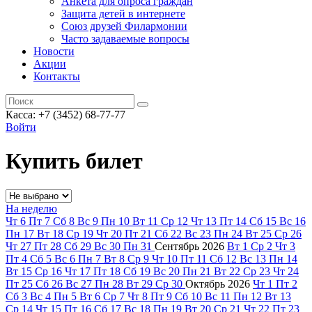
Анкета для опроса граждан
Защита детей в интернете
Союз друзей Филармонии
Часто задаваемые вопросы
Новости
Акции
Контакты
Касса:
+7 (3452)
68-77-77
Войти
Купить билет
На неделю
Чт
6
Пт
7
Сб
8
Вс
9
Пн
10
Вт
11
Ср
12
Чт
13
Пт
14
Сб
15
Вс
16
Пн
17
Вт
18
Ср
19
Чт
20
Пт
21
Сб
22
Вс
23
Пн
24
Вт
25
Ср
26
Чт
27
Пт
28
Сб
29
Вс
30
Пн
31
Сентябрь
2026
Вт
1
Ср
2
Чт
3
Пт
4
Сб
5
Вс
6
Пн
7
Вт
8
Ср
9
Чт
10
Пт
11
Сб
12
Вс
13
Пн
14
Вт
15
Ср
16
Чт
17
Пт
18
Сб
19
Вс
20
Пн
21
Вт
22
Ср
23
Чт
24
Пт
25
Сб
26
Вс
27
Пн
28
Вт
29
Ср
30
Октябрь
2026
Чт
1
Пт
2
Сб
3
Вс
4
Пн
5
Вт
6
Ср
7
Чт
8
Пт
9
Сб
10
Вс
11
Пн
12
Вт
13
Ср
14
Чт
15
Пт
16
Сб
17
Вс
18
Пн
19
Вт
20
Ср
21
Чт
22
Пт
23