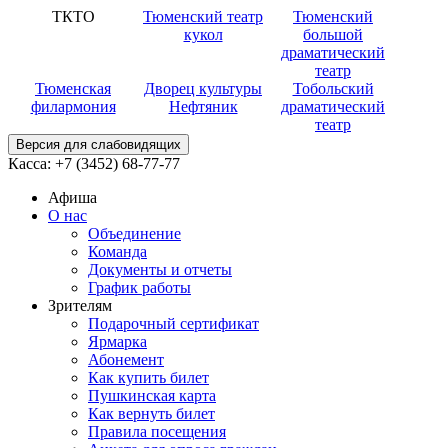
ТКТО
Тюменский театр
Тюменский
кукол
большой
драматический
театр
Тюменская
Дворец культуры
Тобольский
филармония
Нефтяник
драматический
театр
Версия для слабовидящих
Касса:
+7 (3452)
68-77-77
Афиша
О нас
Объединение
Команда
Документы и отчеты
График работы
Зрителям
Подарочный сертификат
Ярмарка
Абонемент
Как купить билет
Пушкинская карта
Как вернуть билет
Правила посещения