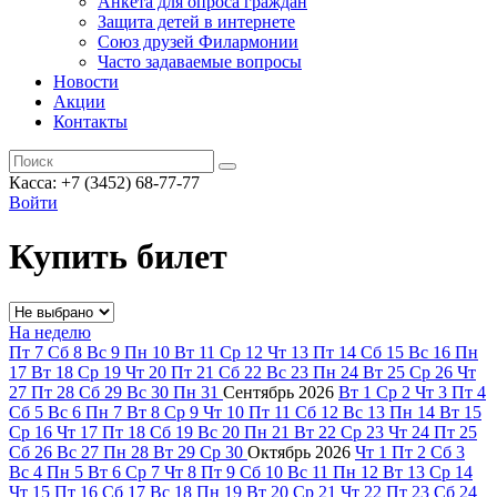
Анкета для опроса граждан
Защита детей в интернете
Союз друзей Филармонии
Часто задаваемые вопросы
Новости
Акции
Контакты
Касса:
+7 (3452)
68-77-77
Войти
Купить билет
На неделю
Пт
7
Сб
8
Вс
9
Пн
10
Вт
11
Ср
12
Чт
13
Пт
14
Сб
15
Вс
16
Пн
17
Вт
18
Ср
19
Чт
20
Пт
21
Сб
22
Вс
23
Пн
24
Вт
25
Ср
26
Чт
27
Пт
28
Сб
29
Вс
30
Пн
31
Сентябрь
2026
Вт
1
Ср
2
Чт
3
Пт
4
Сб
5
Вс
6
Пн
7
Вт
8
Ср
9
Чт
10
Пт
11
Сб
12
Вс
13
Пн
14
Вт
15
Ср
16
Чт
17
Пт
18
Сб
19
Вс
20
Пн
21
Вт
22
Ср
23
Чт
24
Пт
25
Сб
26
Вс
27
Пн
28
Вт
29
Ср
30
Октябрь
2026
Чт
1
Пт
2
Сб
3
Вс
4
Пн
5
Вт
6
Ср
7
Чт
8
Пт
9
Сб
10
Вс
11
Пн
12
Вт
13
Ср
14
Чт
15
Пт
16
Сб
17
Вс
18
Пн
19
Вт
20
Ср
21
Чт
22
Пт
23
Сб
24