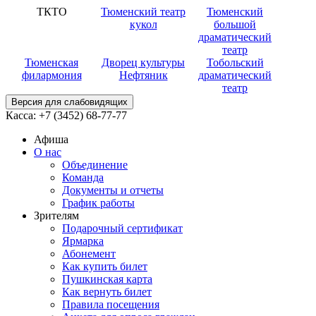
ТКТО
Тюменский театр
Тюменский
кукол
большой
драматический
театр
Тюменская
Дворец культуры
Тобольский
филармония
Нефтяник
драматический
театр
Версия для слабовидящих
Касса:
+7 (3452)
68-77-77
Афиша
О нас
Объединение
Команда
Документы и отчеты
График работы
Зрителям
Подарочный сертификат
Ярмарка
Абонемент
Как купить билет
Пушкинская карта
Как вернуть билет
Правила посещения