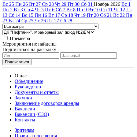
Вс
25
Пн
26
Вт
27
Ср
28
Чт
29
Пт
30
Сб
31
Ноябрь
2026
Вс
1
Пн
2
Вт
3
Ср
4
Чт
5
Пт
6
Сб
7
Вс
8
Пн
9
Вт
10
Ср
11
Чт
12
Пт
13
Сб
14
Вс
15
Пн
16
Вт
17
Ср
18
Чт
19
Пт
20
Сб
21
Вс
22
Пн
23
Вт
24
Ср
25
Чт
26
Пт
27
Сб
28
Премьера
Мероприятия не найдены
Подписаться на рассылку
О нас
Объединение
Руководство
Документы и отчеты
Закупки
Заключение договоров аренды
Вакансии
Вакансии (СЗО)
Контакты
Зрителям
Правила посещения