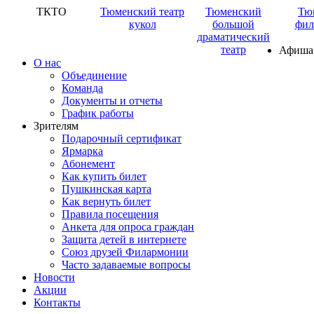
ТКТО
Тюменский театр
Тюменский
Тю
кукол
большой
фил
драматический
театр
Афиша
О нас
Объединение
Команда
Документы и отчеты
График работы
Зрителям
Подарочный сертификат
Ярмарка
Абонемент
Как купить билет
Пушкинская карта
Как вернуть билет
Правила посещения
Анкета для опроса граждан
Защита детей в интернете
Союз друзей Филармонии
Часто задаваемые вопросы
Новости
Акции
Контакты