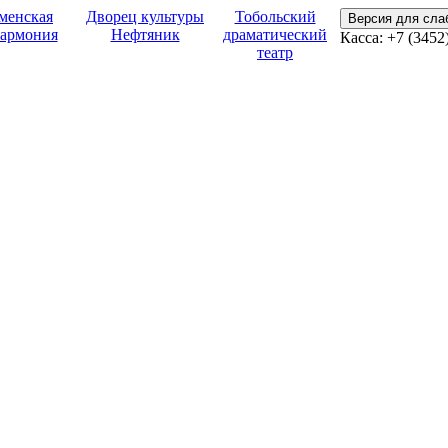
менская
Дворец культуры
Тобольский
Версия для сл
армония
Нефтяник
драматический
Касса:
+7 (3452
театр