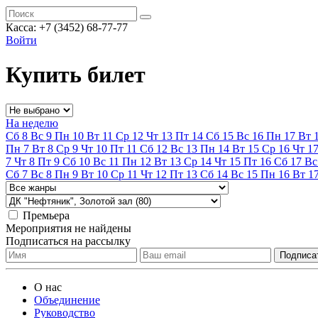
Касса:
+7 (3452)
68-77-77
Войти
Купить билет
На неделю
Сб
8
Вс
9
Пн
10
Вт
11
Ср
12
Чт
13
Пт
14
Сб
15
Вс
16
Пн
17
Вт
Пн
7
Вт
8
Ср
9
Чт
10
Пт
11
Сб
12
Вс
13
Пн
14
Вт
15
Ср
16
Чт
1
7
Чт
8
Пт
9
Сб
10
Вс
11
Пн
12
Вт
13
Ср
14
Чт
15
Пт
16
Сб
17
Вс
Сб
7
Вс
8
Пн
9
Вт
10
Ср
11
Чт
12
Пт
13
Сб
14
Вс
15
Пн
16
Вт
1
Премьера
Мероприятия не найдены
Подписаться на рассылку
О нас
Объединение
Руководство