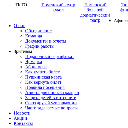
ТКТО
Тюменский театр
Тюменский
Тю
кукол
большой
фил
драматический
театр
Афиша
О нас
Объединение
Команда
Документы и отчеты
График работы
Зрителям
Подарочный сертификат
Ярмарка
Абонемент
Как купить билет
Пушкинская карта
Как вернуть билет
Правила посещения
Анкета для опроса граждан
Защита детей в интернете
Союз друзей Филармонии
Часто задаваемые вопросы
Новости
Акции
Контакты