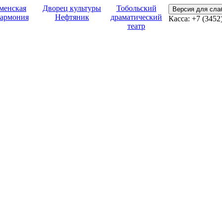
менская
Дворец культуры
Тобольский
Версия для сл
армония
Нефтяник
драматический
Касса:
+7 (3452
театр