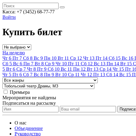
Касса:
+7 (3452)
68-77-77
Войти
Купить билет
На неделю
Чт
6
Пт
7
Сб
8
Вс
9
Пн
10
Вт
11
Ср
12
Чт
13
Пт
14
Сб
15
Вс
16
Сб
5
Вс
6
Пн
7
Вт
8
Ср
9
Чт
10
Пт
11
Сб
12
Вс
13
Пн
14
Вт
15
С
5
Вт
6
Ср
7
Чт
8
Пт
9
Сб
10
Вс
11
Пн
12
Вт
13
Ср
14
Чт
15
Пт
1
Чт
5
Пт
6
Сб
7
Вс
8
Пн
9
Вт
10
Ср
11
Чт
12
Пт
13
Сб
14
Вс
15
П
Премьера
Мероприятия не найдены
Подписаться на рассылку
О нас
Объединение
Руководство