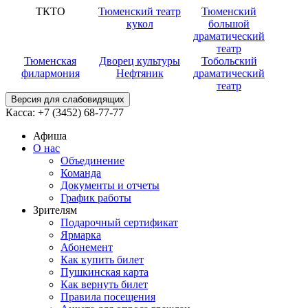
ТКТО
Тюменский театр
Тюменский
кукол
большой
драматический
театр
Тюменская
Дворец культуры
Тобольский
филармония
Нефтяник
драматический
театр
Версия для слабовидящих
Касса:
+7 (3452)
68-77-77
Афиша
О нас
Объединение
Команда
Документы и отчеты
График работы
Зрителям
Подарочный сертификат
Ярмарка
Абонемент
Как купить билет
Пушкинская карта
Как вернуть билет
Правила посещения