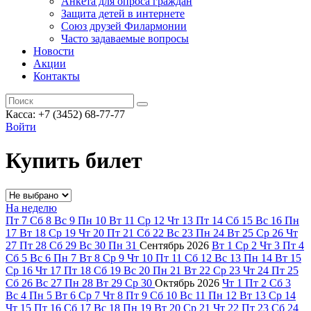
Анкета для опроса граждан
Защита детей в интернете
Союз друзей Филармонии
Часто задаваемые вопросы
Новости
Акции
Контакты
Касса:
+7 (3452)
68-77-77
Войти
Купить билет
На неделю
Пт
7
Сб
8
Вс
9
Пн
10
Вт
11
Ср
12
Чт
13
Пт
14
Сб
15
Вс
16
Пн
17
Вт
18
Ср
19
Чт
20
Пт
21
Сб
22
Вс
23
Пн
24
Вт
25
Ср
26
Чт
27
Пт
28
Сб
29
Вс
30
Пн
31
Сентябрь
2026
Вт
1
Ср
2
Чт
3
Пт
4
Сб
5
Вс
6
Пн
7
Вт
8
Ср
9
Чт
10
Пт
11
Сб
12
Вс
13
Пн
14
Вт
15
Ср
16
Чт
17
Пт
18
Сб
19
Вс
20
Пн
21
Вт
22
Ср
23
Чт
24
Пт
25
Сб
26
Вс
27
Пн
28
Вт
29
Ср
30
Октябрь
2026
Чт
1
Пт
2
Сб
3
Вс
4
Пн
5
Вт
6
Ср
7
Чт
8
Пт
9
Сб
10
Вс
11
Пн
12
Вт
13
Ср
14
Чт
15
Пт
16
Сб
17
Вс
18
Пн
19
Вт
20
Ср
21
Чт
22
Пт
23
Сб
24