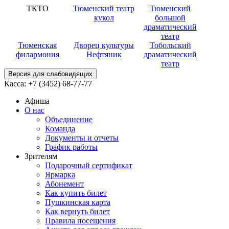
ТКТО
Тюменский театр
Тюменский
кукол
большой
драматический
театр
Тюменская
Дворец культуры
Тобольский
филармония
Нефтяник
драматический
театр
Версия для слабовидящих
Касса:
+7 (3452)
68-77-77
Афиша
О нас
Объединение
Команда
Документы и отчеты
График работы
Зрителям
Подарочный сертификат
Ярмарка
Абонемент
Как купить билет
Пушкинская карта
Как вернуть билет
Правила посещения