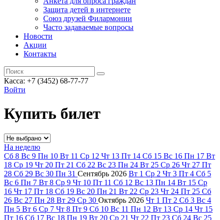
Анкета для опроса граждан
Защита детей в интернете
Союз друзей Филармонии
Часто задаваемые вопросы
Новости
Акции
Контакты
Касса:
+7 (3452)
68-77-77
Войти
Купить билет
На неделю
Сб
8
Вс
9
Пн
10
Вт
11
Ср
12
Чт
13
Пт
14
Сб
15
Вс
16
Пн
17
Вт
18
Ср
19
Чт
20
Пт
21
Сб
22
Вс
23
Пн
24
Вт
25
Ср
26
Чт
27
Пт
28
Сб
29
Вс
30
Пн
31
Сентябрь
2026
Вт
1
Ср
2
Чт
3
Пт
4
Сб
5
Вс
6
Пн
7
Вт
8
Ср
9
Чт
10
Пт
11
Сб
12
Вс
13
Пн
14
Вт
15
Ср
16
Чт
17
Пт
18
Сб
19
Вс
20
Пн
21
Вт
22
Ср
23
Чт
24
Пт
25
Сб
26
Вс
27
Пн
28
Вт
29
Ср
30
Октябрь
2026
Чт
1
Пт
2
Сб
3
Вс
4
Пн
5
Вт
6
Ср
7
Чт
8
Пт
9
Сб
10
Вс
11
Пн
12
Вт
13
Ср
14
Чт
15
Пт
16
Сб
17
Вс
18
Пн
19
Вт
20
Ср
21
Чт
22
Пт
23
Сб
24
Вс
25