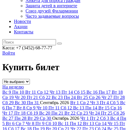
Анкета для опроса граждан
Защита детей в интернете
Союз друзей Филармонии
Часто задаваемые вопросы
Новости
Акции
Контакты
Касса:
+7 (3452)
68-77-77
Войти
Купить билет
На неделю
Вс
9
Пн
10
Вт
11
Ср
12
Чт
13
Пт
14
Сб
15
Вс
16
Пн
17
Вт
18
Ср
19
Чт
20
Пт
21
Сб
22
Вс
23
Пн
24
Вт
25
Ср
26
Чт
27
Пт
28
Сб
29
Вс
30
Пн
31
Сентябрь
2026
Вт
1
Ср
2
Чт
3
Пт
4
Сб
5
Вс
6
Пн
7
Вт
8
Ср
9
Чт
10
Пт
11
Сб
12
Вс
13
Пн
14
Вт
15
Ср
16
Чт
17
Пт
18
Сб
19
Вс
20
Пн
21
Вт
22
Ср
23
Чт
24
Пт
25
Сб
26
Вс
27
Пн
28
Вт
29
Ср
30
Октябрь
2026
Чт
1
Пт
2
Сб
3
Вс
4
Пн
5
Вт
6
Ср
7
Чт
8
Пт
9
Сб
10
Вс
11
Пн
12
Вт
13
Ср
14
Чт
15
Пт
16
Сб
17
Вс
18
Пн
19
Вт
20
Ср
21
Чт
22
Пт
23
Сб
24
Вс
25
Пн