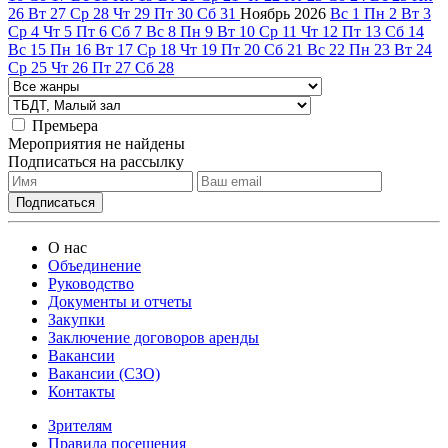
26
Вт
27
Ср
28
Чт
29
Пт
30
Сб
31
Ноябрь
2026
Вс
1
Пн
2
Вт
3
Ср
4
Чт
5
Пт
6
Сб
7
Вс
8
Пн
9
Вт
10
Ср
11
Чт
12
Пт
13
Сб
14
Вс
15
Пн
16
Вт
17
Ср
18
Чт
19
Пт
20
Сб
21
Вс
22
Пн
23
Вт
24
Ср
25
Чт
26
Пт
27
Сб
28
Премьера
Мероприятия не найдены
Подписаться на рассылку
О нас
Объединение
Руководство
Документы и отчеты
Закупки
Заключение договоров аренды
Вакансии
Вакансии (СЗО)
Контакты
Зрителям
Правила посещения