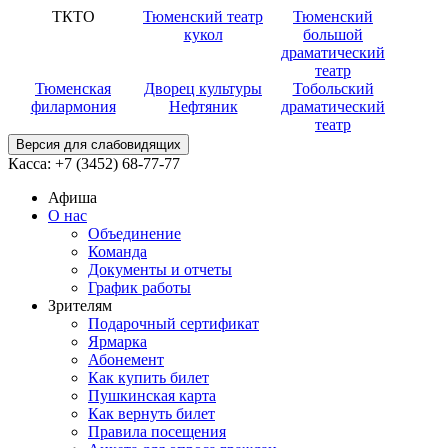
ТКТО
Тюменский театр
Тюменский
кукол
большой
драматический
театр
Тюменская
Дворец культуры
Тобольский
филармония
Нефтяник
драматический
театр
Версия для слабовидящих
Касса:
+7 (3452)
68-77-77
Афиша
О нас
Объединение
Команда
Документы и отчеты
График работы
Зрителям
Подарочный сертификат
Ярмарка
Абонемент
Как купить билет
Пушкинская карта
Как вернуть билет
Правила посещения