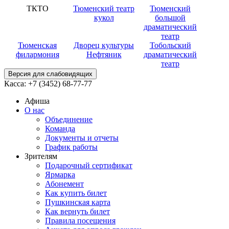
ТКТО
Тюменский театр
Тюменский
кукол
большой
драматический
театр
Тюменская
Дворец культуры
Тобольский
филармония
Нефтяник
драматический
театр
Версия для слабовидящих
Касса:
+7 (3452)
68-77-77
Афиша
О нас
Объединение
Команда
Документы и отчеты
График работы
Зрителям
Подарочный сертификат
Ярмарка
Абонемент
Как купить билет
Пушкинская карта
Как вернуть билет
Правила посещения