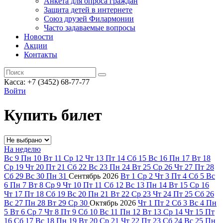
Анкета для опроса граждан
Защита детей в интернете
Союз друзей Филармонии
Часто задаваемые вопросы
Новости
Акции
Контакты
Касса:
+7 (3452)
68-77-77
Войти
Купить билет
На неделю
Вс
9
Пн
10
Вт
11
Ср
12
Чт
13
Пт
14
Сб
15
Вс
16
Пн
17
Вт
18
Ср
19
Чт
20
Пт
21
Сб
22
Вс
23
Пн
24
Вт
25
Ср
26
Чт
27
Пт
28
Сб
29
Вс
30
Пн
31
Сентябрь
2026
Вт
1
Ср
2
Чт
3
Пт
4
Сб
5
Вс
6
Пн
7
Вт
8
Ср
9
Чт
10
Пт
11
Сб
12
Вс
13
Пн
14
Вт
15
Ср
16
Чт
17
Пт
18
Сб
19
Вс
20
Пн
21
Вт
22
Ср
23
Чт
24
Пт
25
Сб
26
Вс
27
Пн
28
Вт
29
Ср
30
Октябрь
2026
Чт
1
Пт
2
Сб
3
Вс
4
Пн
5
Вт
6
Ср
7
Чт
8
Пт
9
Сб
10
Вс
11
Пн
12
Вт
13
Ср
14
Чт
15
Пт
16
Сб
17
Вс
18
Пн
19
Вт
20
Ср
21
Чт
22
Пт
23
Сб
24
Вс
25
Пн