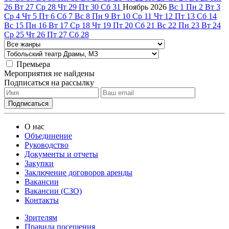
26
Вт
27
Ср
28
Чт
29
Пт
30
Сб
31
Ноябрь
2026
Вс
1
Пн
2
Вт
3
Ср
4
Чт
5
Пт
6
Сб
7
Вс
8
Пн
9
Вт
10
Ср
11
Чт
12
Пт
13
Сб
14
Вс
15
Пн
16
Вт
17
Ср
18
Чт
19
Пт
20
Сб
21
Вс
22
Пн
23
Вт
24
Ср
25
Чт
26
Пт
27
Сб
28
Премьера
Мероприятия не найдены
Подписаться на рассылку
О нас
Объединение
Руководство
Документы и отчеты
Закупки
Заключение договоров аренды
Вакансии
Вакансии (СЗО)
Контакты
Зрителям
Правила посещения