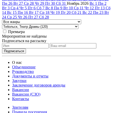
Пн
26
Вт
27
Ср
28
Чт
29
Пт
30
Сб
31
Ноябрь
2026
Вс
1
Пн
2
Вт
3
Ср
4
Чт
5
Пт
6
Сб
7
Вс
8
Пн
9
Вт
10
Ср
11
Чт
12
Пт
13
Сб
14
Вс
15
Пн
16
Вт
17
Ср
18
Чт
19
Пт
20
Сб
21
Вс
22
Пн
23
Вт
24
Ср
25
Чт
26
Пт
27
Сб
28
Премьера
Мероприятия не найдены
Подписаться на рассылку
О нас
Объединение
Руководство
Документы и отчеты
Закупки
Заключение договоров аренды
Вакансии
Вакансии (СЗО)
Контакты
Зрителям
Правила посещения