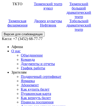
ТКТО
Тюменский театр
Тюменский
кукол
большой
драматический
театр
Тюменская
Дворец культуры
Тобольский
филармония
Нефтяник
драматический
театр
Версия для слабовидящих
Касса:
+7 (3452)
68-77-77
Афиша
О нас
Объединение
Команда
Документы и отчеты
График работы
Зрителям
Подарочный сертификат
Ярмарка
Абонемент
Как купить билет
Пушкинская карта
Как вернуть билет
Правила посещения