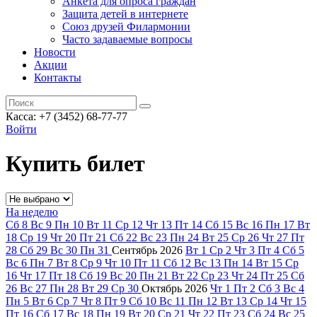
Анкета для опроса граждан
Защита детей в интернете
Союз друзей Филармонии
Часто задаваемые вопросы
Новости
Акции
Контакты
Касса:
+7 (3452)
68-77-77
Войти
Купить билет
На неделю
Сб
8
Вс
9
Пн
10
Вт
11
Ср
12
Чт
13
Пт
14
Сб
15
Вс
16
Пн
17
Вт
18
Ср
19
Чт
20
Пт
21
Сб
22
Вс
23
Пн
24
Вт
25
Ср
26
Чт
27
Пт
28
Сб
29
Вс
30
Пн
31
Сентябрь
2026
Вт
1
Ср
2
Чт
3
Пт
4
Сб
5
Вс
6
Пн
7
Вт
8
Ср
9
Чт
10
Пт
11
Сб
12
Вс
13
Пн
14
Вт
15
Ср
16
Чт
17
Пт
18
Сб
19
Вс
20
Пн
21
Вт
22
Ср
23
Чт
24
Пт
25
Сб
26
Вс
27
Пн
28
Вт
29
Ср
30
Октябрь
2026
Чт
1
Пт
2
Сб
3
Вс
4
Пн
5
Вт
6
Ср
7
Чт
8
Пт
9
Сб
10
Вс
11
Пн
12
Вт
13
Ср
14
Чт
15
Пт
16
Сб
17
Вс
18
Пн
19
Вт
20
Ср
21
Чт
22
Пт
23
Сб
24
Вс
25