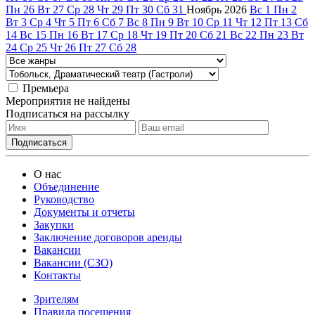
Пн
26
Вт
27
Ср
28
Чт
29
Пт
30
Сб
31
Ноябрь
2026
Вс
1
Пн
2
Вт
3
Ср
4
Чт
5
Пт
6
Сб
7
Вс
8
Пн
9
Вт
10
Ср
11
Чт
12
Пт
13
Сб
14
Вс
15
Пн
16
Вт
17
Ср
18
Чт
19
Пт
20
Сб
21
Вс
22
Пн
23
Вт
24
Ср
25
Чт
26
Пт
27
Сб
28
Премьера
Мероприятия не найдены
Подписаться на рассылку
О нас
Объединение
Руководство
Документы и отчеты
Закупки
Заключение договоров аренды
Вакансии
Вакансии (СЗО)
Контакты
Зрителям
Правила посещения