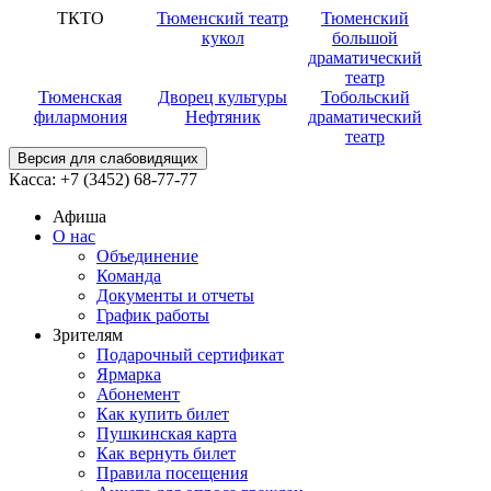
ТКТО
Тюменский театр
Тюменский
кукол
большой
драматический
театр
Тюменская
Дворец культуры
Тобольский
филармония
Нефтяник
драматический
театр
Версия для слабовидящих
Касса:
+7 (3452)
68-77-77
Афиша
О нас
Объединение
Команда
Документы и отчеты
График работы
Зрителям
Подарочный сертификат
Ярмарка
Абонемент
Как купить билет
Пушкинская карта
Как вернуть билет
Правила посещения