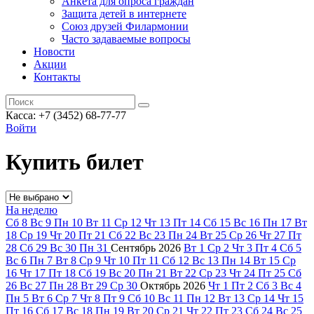
Анкета для опроса граждан
Защита детей в интернете
Союз друзей Филармонии
Часто задаваемые вопросы
Новости
Акции
Контакты
Касса:
+7 (3452)
68-77-77
Войти
Купить билет
На неделю
Сб
8
Вс
9
Пн
10
Вт
11
Ср
12
Чт
13
Пт
14
Сб
15
Вс
16
Пн
17
Вт
18
Ср
19
Чт
20
Пт
21
Сб
22
Вс
23
Пн
24
Вт
25
Ср
26
Чт
27
Пт
28
Сб
29
Вс
30
Пн
31
Сентябрь
2026
Вт
1
Ср
2
Чт
3
Пт
4
Сб
5
Вс
6
Пн
7
Вт
8
Ср
9
Чт
10
Пт
11
Сб
12
Вс
13
Пн
14
Вт
15
Ср
16
Чт
17
Пт
18
Сб
19
Вс
20
Пн
21
Вт
22
Ср
23
Чт
24
Пт
25
Сб
26
Вс
27
Пн
28
Вт
29
Ср
30
Октябрь
2026
Чт
1
Пт
2
Сб
3
Вс
4
Пн
5
Вт
6
Ср
7
Чт
8
Пт
9
Сб
10
Вс
11
Пн
12
Вт
13
Ср
14
Чт
15
Пт
16
Сб
17
Вс
18
Пн
19
Вт
20
Ср
21
Чт
22
Пт
23
Сб
24
Вс
25