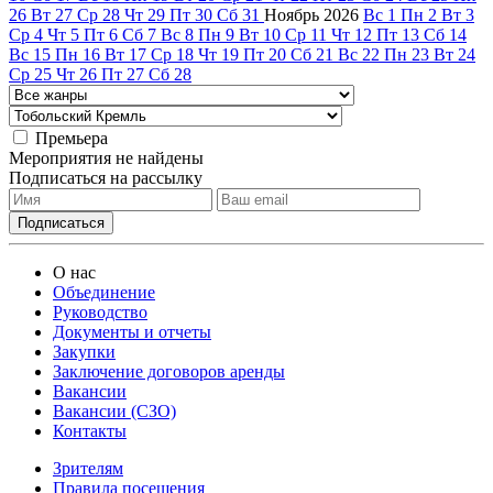
26
Вт
27
Ср
28
Чт
29
Пт
30
Сб
31
Ноябрь
2026
Вс
1
Пн
2
Вт
3
Ср
4
Чт
5
Пт
6
Сб
7
Вс
8
Пн
9
Вт
10
Ср
11
Чт
12
Пт
13
Сб
14
Вс
15
Пн
16
Вт
17
Ср
18
Чт
19
Пт
20
Сб
21
Вс
22
Пн
23
Вт
24
Ср
25
Чт
26
Пт
27
Сб
28
Премьера
Мероприятия не найдены
Подписаться на рассылку
О нас
Объединение
Руководство
Документы и отчеты
Закупки
Заключение договоров аренды
Вакансии
Вакансии (СЗО)
Контакты
Зрителям
Правила посещения