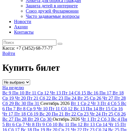
Анкета для опроса граждан
Защита детей в интернете
Союз друзей Филармонии
Часто задаваемые вопросы
Новости
Акции
Контакты
Касса:
+7 (3452)
68-77-77
Войти
Купить билет
На неделю
Вс
9
Пн
10
Вт
11
Ср
12
Чт
13
Пт
14
Сб
15
Вс
16
Пн
17
Вт
18
Ср
19
Чт
20
Пт
21
Сб
22
Вс
23
Пн
24
Вт
25
Ср
26
Чт
27
Пт
28
Сб
29
Вс
30
Пн
31
Сентябрь
2026
Вт
1
Ср
2
Чт
3
Пт
4
Сб
5
Вс
6
Пн
7
Вт
8
Ср
9
Чт
10
Пт
11
Сб
12
Вс
13
Пн
14
Вт
15
Ср
16
Чт
17
Пт
18
Сб
19
Вс
20
Пн
21
Вт
22
Ср
23
Чт
24
Пт
25
Сб
26
Вс
27
Пн
28
Вт
29
Ср
30
Октябрь
2026
Чт
1
Пт
2
Сб
3
Вс
4
Пн
5
Вт
6
Ср
7
Чт
8
Пт
9
Сб
10
Вс
11
Пн
12
Вт
13
Ср
14
Чт
15
Пт
16
Сб
17
Вс
18
Пн
19
Вт
20
Ср
21
Чт
22
Пт
23
Сб
24
Вс
25
Пн