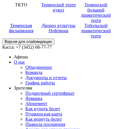
ТКТО
Тюменский театр
Тюменский
кукол
большой
драматический
театр
Тюменская
Дворец культуры
Тобольский
филармония
Нефтяник
драматический
театр
Версия для слабовидящих
Касса:
+7 (3452)
68-77-77
Афиша
О нас
Объединение
Команда
Документы и отчеты
График работы
Зрителям
Подарочный сертификат
Ярмарка
Абонемент
Как купить билет
Пушкинская карта
Как вернуть билет
Правила посещения