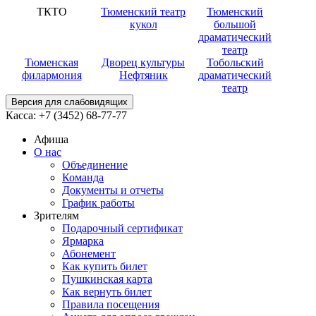
ТКТО
Тюменский театр
Тюменский
кукол
большой
драматический
театр
Тюменская
Дворец культуры
Тобольский
филармония
Нефтяник
драматический
театр
Версия для слабовидящих
Касса:
+7 (3452)
68-77-77
Афиша
О нас
Объединение
Команда
Документы и отчеты
График работы
Зрителям
Подарочный сертификат
Ярмарка
Абонемент
Как купить билет
Пушкинская карта
Как вернуть билет
Правила посещения