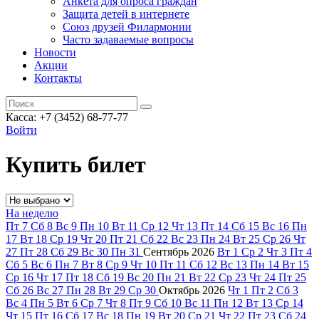
Анкета для опроса граждан
Защита детей в интернете
Союз друзей Филармонии
Часто задаваемые вопросы
Новости
Акции
Контакты
Касса:
+7 (3452)
68-77-77
Войти
Купить билет
На неделю
Пт
7
Сб
8
Вс
9
Пн
10
Вт
11
Ср
12
Чт
13
Пт
14
Сб
15
Вс
16
Пн
17
Вт
18
Ср
19
Чт
20
Пт
21
Сб
22
Вс
23
Пн
24
Вт
25
Ср
26
Чт
27
Пт
28
Сб
29
Вс
30
Пн
31
Сентябрь
2026
Вт
1
Ср
2
Чт
3
Пт
4
Сб
5
Вс
6
Пн
7
Вт
8
Ср
9
Чт
10
Пт
11
Сб
12
Вс
13
Пн
14
Вт
15
Ср
16
Чт
17
Пт
18
Сб
19
Вс
20
Пн
21
Вт
22
Ср
23
Чт
24
Пт
25
Сб
26
Вс
27
Пн
28
Вт
29
Ср
30
Октябрь
2026
Чт
1
Пт
2
Сб
3
Вс
4
Пн
5
Вт
6
Ср
7
Чт
8
Пт
9
Сб
10
Вс
11
Пн
12
Вт
13
Ср
14
Чт
15
Пт
16
Сб
17
Вс
18
Пн
19
Вт
20
Ср
21
Чт
22
Пт
23
Сб
24