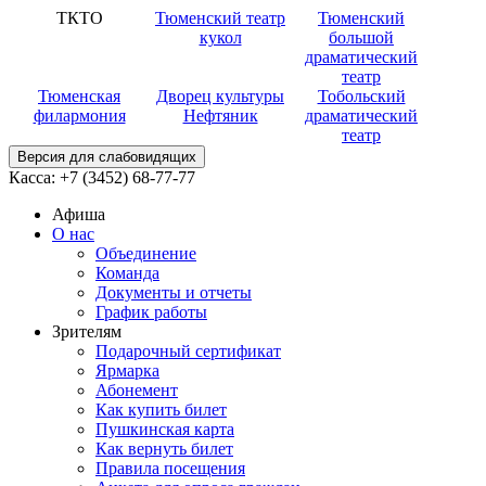
ТКТО
Тюменский театр
Тюменский
кукол
большой
драматический
театр
Тюменская
Дворец культуры
Тобольский
филармония
Нефтяник
драматический
театр
Версия для слабовидящих
Касса:
+7 (3452)
68-77-77
Афиша
О нас
Объединение
Команда
Документы и отчеты
График работы
Зрителям
Подарочный сертификат
Ярмарка
Абонемент
Как купить билет
Пушкинская карта
Как вернуть билет
Правила посещения