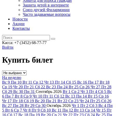
Анкета для опроса граждан
Защита детей в интернете
Союз друзей Филармонии
Часто задаваемые вопросы
Новости
Акции
Контакты
Касса:
+7 (3452)
68-77-77
Войти
Купить билет
На неделю
Вс
9
Пн
10
Вт
11
Ср
12
Чт
13
Пт
14
Сб
15
Вс
16
Пн
17
Вт
18
Ср
19
Чт
20
Пт
21
Сб
22
Вс
23
Пн
24
Вт
25
Ср
26
Чт
27
Пт
28
Сб
29
Вс
30
Пн
31
Сентябрь
2026
Вт
1
Ср
2
Чт
3
Пт
4
Сб
5
Вс
6
Пн
7
Вт
8
Ср
9
Чт
10
Пт
11
Сб
12
Вс
13
Пн
14
Вт
15
Ср
16
Чт
17
Пт
18
Сб
19
Вс
20
Пн
21
Вт
22
Ср
23
Чт
24
Пт
25
Сб
26
Вс
27
Пн
28
Вт
29
Ср
30
Октябрь
2026
Чт
1
Пт
2
Сб
3
Вс
4
Пн
5
Вт
6
Ср
7
Чт
8
Пт
9
Сб
10
Вс
11
Пн
12
Вт
13
Ср
14
Чт
15
Пт
16
Сб
17
Вс
18
Пн
19
Вт
20
Ср
21
Чт
22
Пт
23
Сб
24
Вс
25
Пн