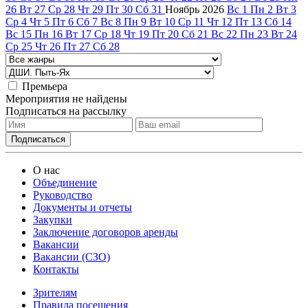
26
Вт
27
Ср
28
Чт
29
Пт
30
Сб
31
Ноябрь
2026
Вс
1
Пн
2
Вт
3
Ср
4
Чт
5
Пт
6
Сб
7
Вс
8
Пн
9
Вт
10
Ср
11
Чт
12
Пт
13
Сб
14
Вс
15
Пн
16
Вт
17
Ср
18
Чт
19
Пт
20
Сб
21
Вс
22
Пн
23
Вт
24
Ср
25
Чт
26
Пт
27
Сб
28
Премьера
Мероприятия не найдены
Подписаться на рассылку
О нас
Объединение
Руководство
Документы и отчеты
Закупки
Заключение договоров аренды
Вакансии
Вакансии (СЗО)
Контакты
Зрителям
Правила посещения