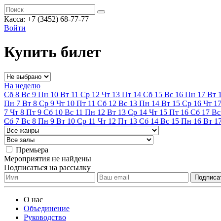
Касса:
+7 (3452)
68-77-77
Войти
Купить билет
На неделю
Сб
8
Вс
9
Пн
10
Вт
11
Ср
12
Чт
13
Пт
14
Сб
15
Вс
16
Пн
17
Вт
Пн
7
Вт
8
Ср
9
Чт
10
Пт
11
Сб
12
Вс
13
Пн
14
Вт
15
Ср
16
Чт
1
7
Чт
8
Пт
9
Сб
10
Вс
11
Пн
12
Вт
13
Ср
14
Чт
15
Пт
16
Сб
17
Вс
Сб
7
Вс
8
Пн
9
Вт
10
Ср
11
Чт
12
Пт
13
Сб
14
Вс
15
Пн
16
Вт
1
Премьера
Мероприятия не найдены
Подписаться на рассылку
О нас
Объединение
Руководство