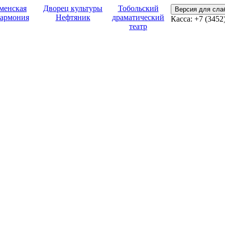
менская
Дворец культуры
Тобольский
Версия для сл
армония
Нефтяник
драматический
Касса:
+7 (3452
театр