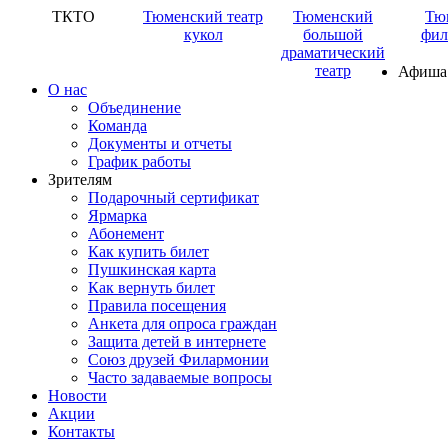
ТКТО
Тюменский театр
Тюменский
Тю
кукол
большой
фил
драматический
театр
Афиша
О нас
Объединение
Команда
Документы и отчеты
График работы
Зрителям
Подарочный сертификат
Ярмарка
Абонемент
Как купить билет
Пушкинская карта
Как вернуть билет
Правила посещения
Анкета для опроса граждан
Защита детей в интернете
Союз друзей Филармонии
Часто задаваемые вопросы
Новости
Акции
Контакты