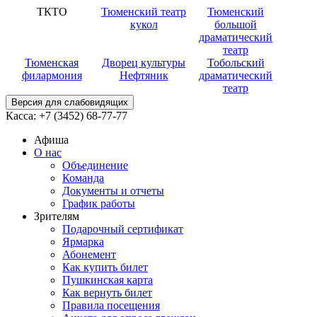
ТКТО
Тюменский театр
Тюменский
кукол
большой
драматический
театр
Тюменская
Дворец культуры
Тобольский
филармония
Нефтяник
драматический
театр
Версия для слабовидящих
Касса:
+7 (3452)
68-77-77
Афиша
О нас
Объединение
Команда
Документы и отчеты
График работы
Зрителям
Подарочный сертификат
Ярмарка
Абонемент
Как купить билет
Пушкинская карта
Как вернуть билет
Правила посещения