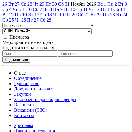
26
Вт
27
Ср
28
Чт
29
Пт
30
Сб
31
Ноябрь
2026
Вс
1
Пн
2
Вт
3
Ср
4
Чт
5
Пт
6
Сб
7
Вс
8
Пн
9
Вт
10
Ср
11
Чт
12
Пт
13
Сб
14
Вс
15
Пн
16
Вт
17
Ср
18
Чт
19
Пт
20
Сб
21
Вс
22
Пн
23
Вт
24
Ср
25
Чт
26
Пт
27
Сб
28
Премьера
Мероприятия не найдены
Подписаться на рассылку
О нас
Объединение
Руководство
Документы и отчеты
Закупки
Заключение договоров аренды
Вакансии
Вакансии (СЗО)
Контакты
Зрителям
Правила посещения