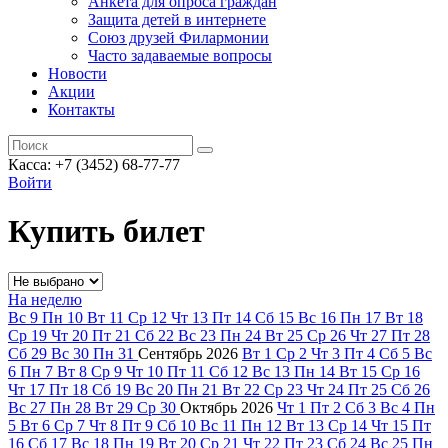
Анкета для опроса граждан
Защита детей в интернете
Союз друзей Филармонии
Часто задаваемые вопросы
Новости
Акции
Контакты
Касса:
+7 (3452)
68-77-77
Войти
Купить билет
На неделю
Вс
9
Пн
10
Вт
11
Ср
12
Чт
13
Пт
14
Сб
15
Вс
16
Пн
17
Вт
18
Ср
19
Чт
20
Пт
21
Сб
22
Вс
23
Пн
24
Вт
25
Ср
26
Чт
27
Пт
28
Сб
29
Вс
30
Пн
31
Сентябрь
2026
Вт
1
Ср
2
Чт
3
Пт
4
Сб
5
Вс
6
Пн
7
Вт
8
Ср
9
Чт
10
Пт
11
Сб
12
Вс
13
Пн
14
Вт
15
Ср
16
Чт
17
Пт
18
Сб
19
Вс
20
Пн
21
Вт
22
Ср
23
Чт
24
Пт
25
Сб
26
Вс
27
Пн
28
Вт
29
Ср
30
Октябрь
2026
Чт
1
Пт
2
Сб
3
Вс
4
Пн
5
Вт
6
Ср
7
Чт
8
Пт
9
Сб
10
Вс
11
Пн
12
Вт
13
Ср
14
Чт
15
Пт
16
Сб
17
Вс
18
Пн
19
Вт
20
Ср
21
Чт
22
Пт
23
Сб
24
Вс
25
Пн