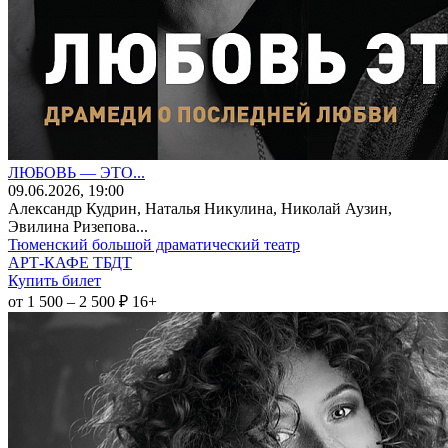
ЛЮБОВЬ — ЭТО...
09
.06.2026
, 19:00
Александр Кудрин, Наталья Никулина, Николай Аузин,
Эвилина Ризепова...
Тюменский большой драматический театр
АРТ-КАФЕ ТБДТ
Купить билет
от 1 500 – 2 500 ₽
16+