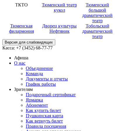
ТКТО
Тюменский театр
Тюменский
кукол
большой
драматический
театр
Тюменская
Дворец культуры
Тобольский
филармония
Нефтяник
драматический
театр
Версия для слабовидящих
Касса:
+7 (3452)
68-77-77
Афиша
О нас
Объединение
Команда
Документы и отчеты
График работы
Зрителям
Подарочный сертификат
Ярмарка
Абонемент
Как купить билет
Пушкинская карта
Как вернуть билет
Правила посещения