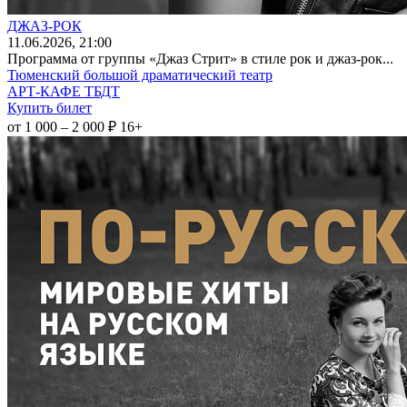
ДЖАЗ-РОК
11
.06.2026
, 21:00
Программа от группы «Джаз Стрит» в стиле рок и джаз-рок...
Тюменский большой драматический театр
АРТ-КАФЕ ТБДТ
Купить билет
от 1 000 – 2 000 ₽
16+