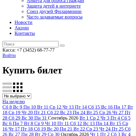
Анкета для опроса граждан
Защита детей в интернете
Союз друзей Филармонии
Часто задаваемые вопросы
Новости
Акции
Контакты
Касса:
+7 (3452)
68-77-77
Войти
Купить билет
На неделю
Сб
8
Вс
9
Пн
10
Вт
11
Ср
12
Чт
13
Пт
14
Сб
15
Вс
16
Пн
17
Вт
18
Ср
19
Чт
20
Пт
21
Сб
22
Вс
23
Пн
24
Вт
25
Ср
26
Чт
27
Пт
28
Сб
29
Вс
30
Пн
31
Сентябрь
2026
Вт
1
Ср
2
Чт
3
Пт
4
Сб
5
Вс
6
Пн
7
Вт
8
Ср
9
Чт
10
Пт
11
Сб
12
Вс
13
Пн
14
Вт
15
Ср
16
Чт
17
Пт
18
Сб
19
Вс
20
Пн
21
Вт
22
Ср
23
Чт
24
Пт
25
Сб
26
Вс
27
Пн
28
Вт
29
Ср
30
Октябрь
2026
Чт
1
Пт
2
Сб
3
Вс
4