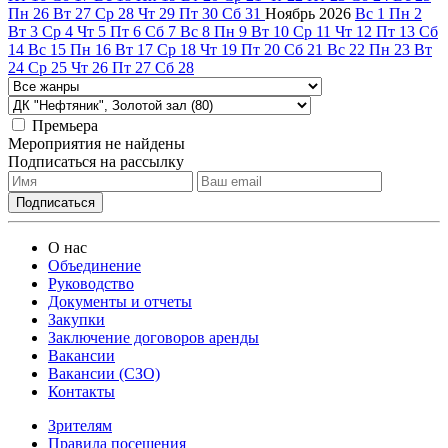
Пн
26
Вт
27
Ср
28
Чт
29
Пт
30
Сб
31
Ноябрь
2026
Вс
1
Пн
2
Вт
3
Ср
4
Чт
5
Пт
6
Сб
7
Вс
8
Пн
9
Вт
10
Ср
11
Чт
12
Пт
13
Сб
14
Вс
15
Пн
16
Вт
17
Ср
18
Чт
19
Пт
20
Сб
21
Вс
22
Пн
23
Вт
24
Ср
25
Чт
26
Пт
27
Сб
28
Премьера
Мероприятия не найдены
Подписаться на рассылку
О нас
Объединение
Руководство
Документы и отчеты
Закупки
Заключение договоров аренды
Вакансии
Вакансии (СЗО)
Контакты
Зрителям
Правила посещения