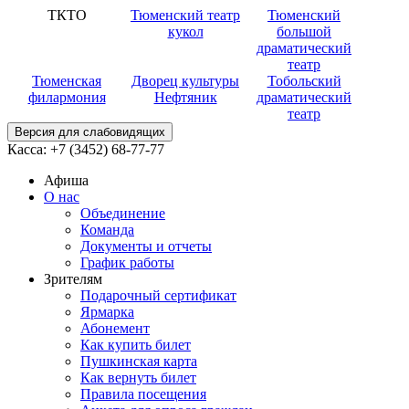
ТКТО
Тюменский театр
Тюменский
кукол
большой
драматический
театр
Тюменская
Дворец культуры
Тобольский
филармония
Нефтяник
драматический
театр
Версия для слабовидящих
Касса:
+7 (3452)
68-77-77
Афиша
О нас
Объединение
Команда
Документы и отчеты
График работы
Зрителям
Подарочный сертификат
Ярмарка
Абонемент
Как купить билет
Пушкинская карта
Как вернуть билет
Правила посещения