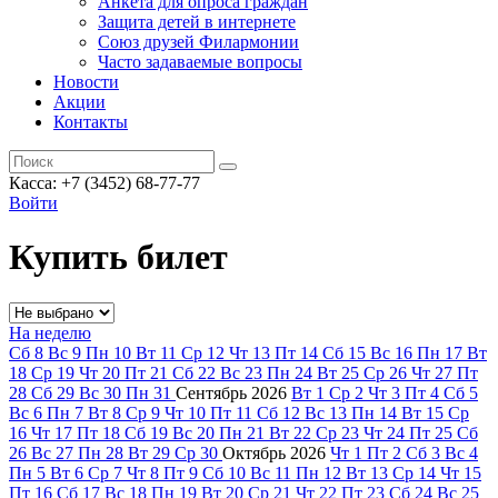
Анкета для опроса граждан
Защита детей в интернете
Союз друзей Филармонии
Часто задаваемые вопросы
Новости
Акции
Контакты
Касса:
+7 (3452)
68-77-77
Войти
Купить билет
На неделю
Сб
8
Вс
9
Пн
10
Вт
11
Ср
12
Чт
13
Пт
14
Сб
15
Вс
16
Пн
17
Вт
18
Ср
19
Чт
20
Пт
21
Сб
22
Вс
23
Пн
24
Вт
25
Ср
26
Чт
27
Пт
28
Сб
29
Вс
30
Пн
31
Сентябрь
2026
Вт
1
Ср
2
Чт
3
Пт
4
Сб
5
Вс
6
Пн
7
Вт
8
Ср
9
Чт
10
Пт
11
Сб
12
Вс
13
Пн
14
Вт
15
Ср
16
Чт
17
Пт
18
Сб
19
Вс
20
Пн
21
Вт
22
Ср
23
Чт
24
Пт
25
Сб
26
Вс
27
Пн
28
Вт
29
Ср
30
Октябрь
2026
Чт
1
Пт
2
Сб
3
Вс
4
Пн
5
Вт
6
Ср
7
Чт
8
Пт
9
Сб
10
Вс
11
Пн
12
Вт
13
Ср
14
Чт
15
Пт
16
Сб
17
Вс
18
Пн
19
Вт
20
Ср
21
Чт
22
Пт
23
Сб
24
Вс
25