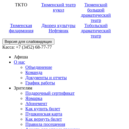
ТКТО
Тюменский театр
Тюменский
кукол
большой
драматический
театр
Тюменская
Дворец культуры
Тобольский
филармония
Нефтяник
драматический
театр
Версия для слабовидящих
Касса:
+7 (3452)
68-77-77
Афиша
О нас
Объединение
Команда
Документы и отчеты
График работы
Зрителям
Подарочный сертификат
Ярмарка
Абонемент
Как купить билет
Пушкинская карта
Как вернуть билет
Правила посещения