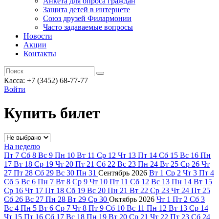
Анкета для опроса граждан
Защита детей в интернете
Союз друзей Филармонии
Часто задаваемые вопросы
Новости
Акции
Контакты
Касса:
+7 (3452)
68-77-77
Войти
Купить билет
На неделю
Пт
7
Сб
8
Вс
9
Пн
10
Вт
11
Ср
12
Чт
13
Пт
14
Сб
15
Вс
16
Пн
17
Вт
18
Ср
19
Чт
20
Пт
21
Сб
22
Вс
23
Пн
24
Вт
25
Ср
26
Чт
27
Пт
28
Сб
29
Вс
30
Пн
31
Сентябрь
2026
Вт
1
Ср
2
Чт
3
Пт
4
Сб
5
Вс
6
Пн
7
Вт
8
Ср
9
Чт
10
Пт
11
Сб
12
Вс
13
Пн
14
Вт
15
Ср
16
Чт
17
Пт
18
Сб
19
Вс
20
Пн
21
Вт
22
Ср
23
Чт
24
Пт
25
Сб
26
Вс
27
Пн
28
Вт
29
Ср
30
Октябрь
2026
Чт
1
Пт
2
Сб
3
Вс
4
Пн
5
Вт
6
Ср
7
Чт
8
Пт
9
Сб
10
Вс
11
Пн
12
Вт
13
Ср
14
Чт
15
Пт
16
Сб
17
Вс
18
Пн
19
Вт
20
Ср
21
Чт
22
Пт
23
Сб
24