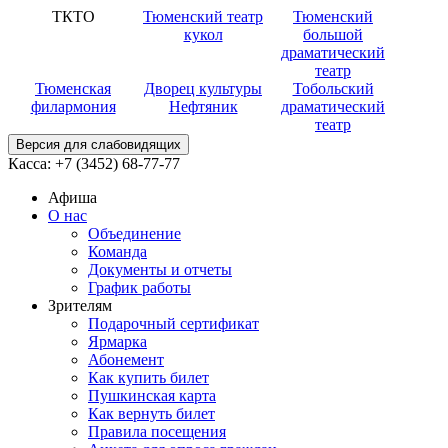
ТКТО
Тюменский театр
Тюменский
кукол
большой
драматический
театр
Тюменская
Дворец культуры
Тобольский
филармония
Нефтяник
драматический
театр
Версия для слабовидящих
Касса:
+7 (3452)
68-77-77
Афиша
О нас
Объединение
Команда
Документы и отчеты
График работы
Зрителям
Подарочный сертификат
Ярмарка
Абонемент
Как купить билет
Пушкинская карта
Как вернуть билет
Правила посещения