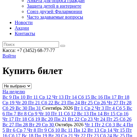
Анкета для опроса граждан
Защита детей в интернете
Союз друзей Филармонии
Часто задаваемые вопросы
Новости
Акции
Контакты
Касса:
+7 (3452)
68-77-77
Войти
Купить билет
На неделю
Вс
9
Пн
10
Вт
11
Ср
12
Чт
13
Пт
14
Сб
15
Вс
16
Пн
17
Вт
18
Ср
19
Чт
20
Пт
21
Сб
22
Вс
23
Пн
24
Вт
25
Ср
26
Чт
27
Пт
28
Сб
29
Вс
30
Пн
31
Сентябрь
2026
Вт
1
Ср
2
Чт
3
Пт
4
Сб
5
Вс
6
Пн
7
Вт
8
Ср
9
Чт
10
Пт
11
Сб
12
Вс
13
Пн
14
Вт
15
Ср
16
Чт
17
Пт
18
Сб
19
Вс
20
Пн
21
Вт
22
Ср
23
Чт
24
Пт
25
Сб
26
Вс
27
Пн
28
Вт
29
Ср
30
Октябрь
2026
Чт
1
Пт
2
Сб
3
Вс
4
Пн
5
Вт
6
Ср
7
Чт
8
Пт
9
Сб
10
Вс
11
Пн
12
Вт
13
Ср
14
Чт
15
Пт
16
Сб
17
Вс
18
Пн
19
Вт
20
Ср
21
Чт
22
Пт
23
Сб
24
Вс
25
Пн