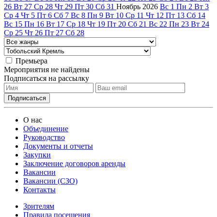
26
Вт
27
Ср
28
Чт
29
Пт
30
Сб
31
Ноябрь
2026
Вс
1
Пн
2
Вт
3
Ср
4
Чт
5
Пт
6
Сб
7
Вс
8
Пн
9
Вт
10
Ср
11
Чт
12
Пт
13
Сб
14
Вс
15
Пн
16
Вт
17
Ср
18
Чт
19
Пт
20
Сб
21
Вс
22
Пн
23
Вт
24
Ср
25
Чт
26
Пт
27
Сб
28
Премьера
Мероприятия не найдены
Подписаться на рассылку
О нас
Объединение
Руководство
Документы и отчеты
Закупки
Заключение договоров аренды
Вакансии
Вакансии (СЗО)
Контакты
Зрителям
Правила посещения