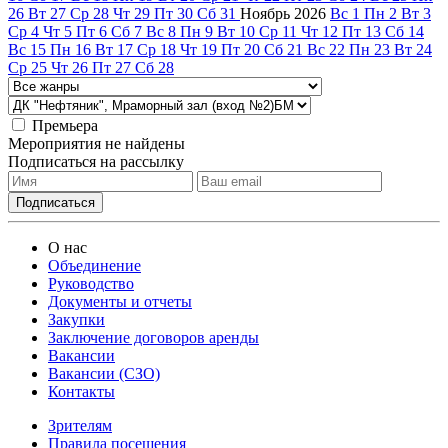
26
Вт
27
Ср
28
Чт
29
Пт
30
Сб
31
Ноябрь
2026
Вс
1
Пн
2
Вт
3
Ср
4
Чт
5
Пт
6
Сб
7
Вс
8
Пн
9
Вт
10
Ср
11
Чт
12
Пт
13
Сб
14
Вс
15
Пн
16
Вт
17
Ср
18
Чт
19
Пт
20
Сб
21
Вс
22
Пн
23
Вт
24
Ср
25
Чт
26
Пт
27
Сб
28
Премьера
Мероприятия не найдены
Подписаться на рассылку
О нас
Объединение
Руководство
Документы и отчеты
Закупки
Заключение договоров аренды
Вакансии
Вакансии (СЗО)
Контакты
Зрителям
Правила посещения