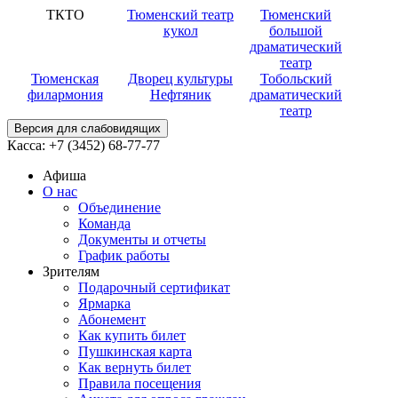
ТКТО
Тюменский театр
Тюменский
кукол
большой
драматический
театр
Тюменская
Дворец культуры
Тобольский
филармония
Нефтяник
драматический
театр
Версия для слабовидящих
Касса:
+7 (3452)
68-77-77
Афиша
О нас
Объединение
Команда
Документы и отчеты
График работы
Зрителям
Подарочный сертификат
Ярмарка
Абонемент
Как купить билет
Пушкинская карта
Как вернуть билет
Правила посещения