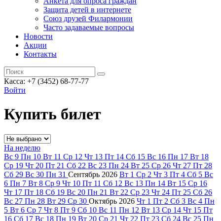
Анкета для опроса граждан
Защита детей в интернете
Союз друзей Филармонии
Часто задаваемые вопросы
Новости
Акции
Контакты
Касса:
+7 (3452)
68-77-77
Войти
Купить билет
На неделю
Вс
9
Пн
10
Вт
11
Ср
12
Чт
13
Пт
14
Сб
15
Вс
16
Пн
17
Вт
18
Ср
19
Чт
20
Пт
21
Сб
22
Вс
23
Пн
24
Вт
25
Ср
26
Чт
27
Пт
28
Сб
29
Вс
30
Пн
31
Сентябрь
2026
Вт
1
Ср
2
Чт
3
Пт
4
Сб
5
Вс
6
Пн
7
Вт
8
Ср
9
Чт
10
Пт
11
Сб
12
Вс
13
Пн
14
Вт
15
Ср
16
Чт
17
Пт
18
Сб
19
Вс
20
Пн
21
Вт
22
Ср
23
Чт
24
Пт
25
Сб
26
Вс
27
Пн
28
Вт
29
Ср
30
Октябрь
2026
Чт
1
Пт
2
Сб
3
Вс
4
Пн
5
Вт
6
Ср
7
Чт
8
Пт
9
Сб
10
Вс
11
Пн
12
Вт
13
Ср
14
Чт
15
Пт
16
Сб
17
Вс
18
Пн
19
Вт
20
Ср
21
Чт
22
Пт
23
Сб
24
Вс
25
Пн