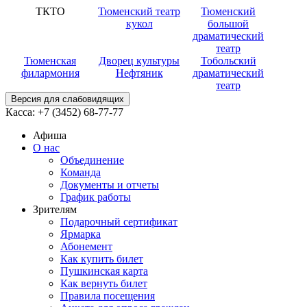
ТКТО
Тюменский театр
Тюменский
кукол
большой
драматический
театр
Тюменская
Дворец культуры
Тобольский
филармония
Нефтяник
драматический
театр
Версия для слабовидящих
Касса:
+7 (3452)
68-77-77
Афиша
О нас
Объединение
Команда
Документы и отчеты
График работы
Зрителям
Подарочный сертификат
Ярмарка
Абонемент
Как купить билет
Пушкинская карта
Как вернуть билет
Правила посещения