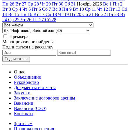
Пн
26
Вт
27
Ср
28
Чт
29
Пт
30
Сб
31
Ноябрь
2026
Вс
1
Пн
2
Вт
3
Ср
4
Чт
5
Пт
6
Сб
7
Вс
8
Пн
9
Вт
10
Ср
11
Чт
12
Пт
13
Сб
14
Вс
15
Пн
16
Вт
17
Ср
18
Чт
19
Пт
20
Сб
21
Вс
22
Пн
23
Вт
24
Ср
25
Чт
26
Пт
27
Сб
28
Премьера
Мероприятия не найдены
Подписаться на рассылку
О нас
Объединение
Руководство
Документы и отчеты
Закупки
Заключение договоров аренды
Вакансии
Вакансии (СЗО)
Контакты
Зрителям
Правила посещения