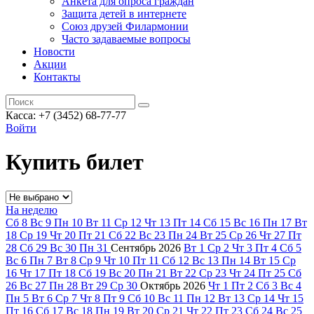
Анкета для опроса граждан
Защита детей в интернете
Союз друзей Филармонии
Часто задаваемые вопросы
Новости
Акции
Контакты
Касса:
+7 (3452)
68-77-77
Войти
Купить билет
На неделю
Сб
8
Вс
9
Пн
10
Вт
11
Ср
12
Чт
13
Пт
14
Сб
15
Вс
16
Пн
17
Вт
18
Ср
19
Чт
20
Пт
21
Сб
22
Вс
23
Пн
24
Вт
25
Ср
26
Чт
27
Пт
28
Сб
29
Вс
30
Пн
31
Сентябрь
2026
Вт
1
Ср
2
Чт
3
Пт
4
Сб
5
Вс
6
Пн
7
Вт
8
Ср
9
Чт
10
Пт
11
Сб
12
Вс
13
Пн
14
Вт
15
Ср
16
Чт
17
Пт
18
Сб
19
Вс
20
Пн
21
Вт
22
Ср
23
Чт
24
Пт
25
Сб
26
Вс
27
Пн
28
Вт
29
Ср
30
Октябрь
2026
Чт
1
Пт
2
Сб
3
Вс
4
Пн
5
Вт
6
Ср
7
Чт
8
Пт
9
Сб
10
Вс
11
Пн
12
Вт
13
Ср
14
Чт
15
Пт
16
Сб
17
Вс
18
Пн
19
Вт
20
Ср
21
Чт
22
Пт
23
Сб
24
Вс
25