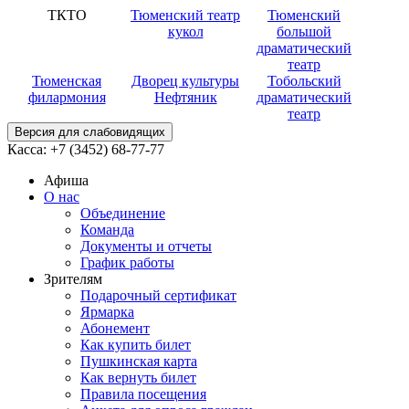
ТКТО
Тюменский театр
Тюменский
кукол
большой
драматический
театр
Тюменская
Дворец культуры
Тобольский
филармония
Нефтяник
драматический
театр
Версия для слабовидящих
Касса:
+7 (3452)
68-77-77
Афиша
О нас
Объединение
Команда
Документы и отчеты
График работы
Зрителям
Подарочный сертификат
Ярмарка
Абонемент
Как купить билет
Пушкинская карта
Как вернуть билет
Правила посещения