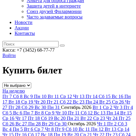
Анкета для опроса граждан
Защита детей в интернете
Союз друзей Филармонии
Часто задаваемые вопросы
Новости
Акции
Контакты
Касса:
+7 (3452)
68-77-77
Войти
Купить билет
На неделю
Пт
7
Сб
8
Вс
9
Пн
10
Вт
11
Ср
12
Чт
13
Пт
14
Сб
15
Вс
16
Пн
17
Вт
18
Ср
19
Чт
20
Пт
21
Сб
22
Вс
23
Пн
24
Вт
25
Ср
26
Чт
27
Пт
28
Сб
29
Вс
30
Пн
31
Сентябрь
2026
Вт
1
Ср
2
Чт
3
Пт
4
Сб
5
Вс
6
Пн
7
Вт
8
Ср
9
Чт
10
Пт
11
Сб
12
Вс
13
Пн
14
Вт
15
Ср
16
Чт
17
Пт
18
Сб
19
Вс
20
Пн
21
Вт
22
Ср
23
Чт
24
Пт
25
Сб
26
Вс
27
Пн
28
Вт
29
Ср
30
Октябрь
2026
Чт
1
Пт
2
Сб
3
Вс
4
Пн
5
Вт
6
Ср
7
Чт
8
Пт
9
Сб
10
Вс
11
Пн
12
Вт
13
Ср
14
Чт
15
Пт
16
Сб
17
Вс
18
Пн
19
Вт
20
Ср
21
Чт
22
Пт
23
Сб
24