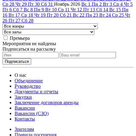
Ср
28
Чт
29
Пт
30
Сб
31
Ноябрь
2026
Вс
1
Пн
2
Вт
3
Ср
4
Чт
5
Пт
6
Сб
7
Вс
8
Пн
9
Вт
10
Ср
11
Чт
12
Пт
13
Сб
14
Вс
15
Пн
16
Вт
17
Ср
18
Чт
19
Пт
20
Сб
21
Вс
22
Пн
23
Вт
24
Ср
25
Чт
26
Пт
27
Сб
28
Премьера
Мероприятия не найдены
Подписаться на рассылку
О нас
Объединение
Руководство
Документы и отчеты
Закупки
Заключение договоров аренды
Вакансии
Вакансии (СЗО)
Контакты
Зрителям
Правила посещения