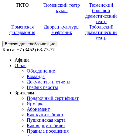
ТКТО
Тюменский театр
Тюменский
кукол
большой
драматический
театр
Тюменская
Дворец культуры
Тобольский
филармония
Нефтяник
драматический
театр
Версия для слабовидящих
Касса:
+7 (3452)
68-77-77
Афиша
О нас
Объединение
Команда
Документы и отчеты
График работы
Зрителям
Подарочный сертификат
Ярмарка
Абонемент
Как купить билет
Пушкинская карта
Как вернуть билет
Правила посещения