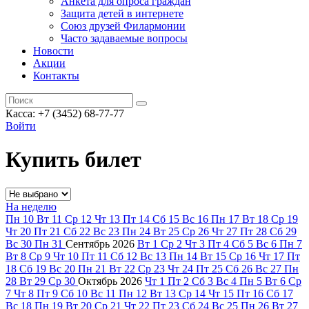
Анкета для опроса граждан
Защита детей в интернете
Союз друзей Филармонии
Часто задаваемые вопросы
Новости
Акции
Контакты
Касса:
+7 (3452)
68-77-77
Войти
Купить билет
На неделю
Пн
10
Вт
11
Ср
12
Чт
13
Пт
14
Сб
15
Вс
16
Пн
17
Вт
18
Ср
19
Чт
20
Пт
21
Сб
22
Вс
23
Пн
24
Вт
25
Ср
26
Чт
27
Пт
28
Сб
29
Вс
30
Пн
31
Сентябрь
2026
Вт
1
Ср
2
Чт
3
Пт
4
Сб
5
Вс
6
Пн
7
Вт
8
Ср
9
Чт
10
Пт
11
Сб
12
Вс
13
Пн
14
Вт
15
Ср
16
Чт
17
Пт
18
Сб
19
Вс
20
Пн
21
Вт
22
Ср
23
Чт
24
Пт
25
Сб
26
Вс
27
Пн
28
Вт
29
Ср
30
Октябрь
2026
Чт
1
Пт
2
Сб
3
Вс
4
Пн
5
Вт
6
Ср
7
Чт
8
Пт
9
Сб
10
Вс
11
Пн
12
Вт
13
Ср
14
Чт
15
Пт
16
Сб
17
Вс
18
Пн
19
Вт
20
Ср
21
Чт
22
Пт
23
Сб
24
Вс
25
Пн
26
Вт
27