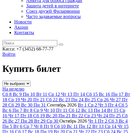
Анкета для опроса граждан
Защита детей в интернете
Союз друзей Филармонии
Часто задаваемые вопросы
Новости
Акции
Контакты
Касса:
+7 (3452)
68-77-77
Войти
Купить билет
На неделю
Сб
8
Вс
9
Пн
10
Вт
11
Ср
12
Чт
13
Пт
14
Сб
15
Вс
16
Пн
17
Вт
18
Ср
19
Чт
20
Пт
21
Сб
22
Вс
23
Пн
24
Вт
25
Ср
26
Чт
27
Пт
28
Сб
29
Вс
30
Пн
31
Сентябрь
2026
Вт
1
Ср
2
Чт
3
Пт
4
Сб
5
Вс
6
Пн
7
Вт
8
Ср
9
Чт
10
Пт
11
Сб
12
Вс
13
Пн
14
Вт
15
Ср
16
Чт
17
Пт
18
Сб
19
Вс
20
Пн
21
Вт
22
Ср
23
Чт
24
Пт
25
Сб
26
Вс
27
Пн
28
Вт
29
Ср
30
Октябрь
2026
Чт
1
Пт
2
Сб
3
Вс
4
Пн
5
Вт
6
Ср
7
Чт
8
Пт
9
Сб
10
Вс
11
Пн
12
Вт
13
Ср
14
Чт
15
Пт
16
Сб
17
Вс
18
Пн
19
Вт
20
Ср
21
Чт
22
Пт
23
Сб
24
Вс
25