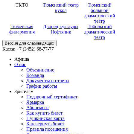
ТКТО
Тюменский театр
Тюменский
кукол
большой
драматический
театр
Тюменская
Дворец культуры
Тобольский
филармония
Нефтяник
драматический
театр
Версия для слабовидящих
Касса:
+7 (3452)
68-77-77
Афиша
О нас
Объединение
Команда
Документы и отчеты
График работы
Зрителям
Подарочный сертификат
Ярмарка
Абонемент
Как купить билет
Пушкинская карта
Как вернуть билет
Правила посещения