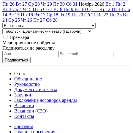
Пн
26
Вт
27
Ср
28
Чт
29
Пт
30
Сб
31
Ноябрь
2026
Вс
1
Пн
2
Вт
3
Ср
4
Чт
5
Пт
6
Сб
7
Вс
8
Пн
9
Вт
10
Ср
11
Чт
12
Пт
13
Сб
14
Вс
15
Пн
16
Вт
17
Ср
18
Чт
19
Пт
20
Сб
21
Вс
22
Пн
23
Вт
24
Ср
25
Чт
26
Пт
27
Сб
28
Премьера
Мероприятия не найдены
Подписаться на рассылку
О нас
Объединение
Руководство
Документы и отчеты
Закупки
Заключение договоров аренды
Вакансии
Вакансии (СЗО)
Контакты
Зрителям
Правила посещения