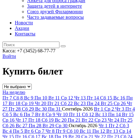
Анкета для опроса граждан
Защита детей в интернете
Союз друзей Филармонии
Часто задаваемые вопросы
Новости
Акции
Контакты
Касса:
+7 (3452)
68-77-77
Войти
Купить билет
На неделю
Пт
7
Сб
8
Вс
9
Пн
10
Вт
11
Ср
12
Чт
13
Пт
14
Сб
15
Вс
16
Пн
17
Вт
18
Ср
19
Чт
20
Пт
21
Сб
22
Вс
23
Пн
24
Вт
25
Ср
26
Чт
27
Пт
28
Сб
29
Вс
30
Пн
31
Сентябрь
2026
Вт
1
Ср
2
Чт
3
Пт
4
Сб
5
Вс
6
Пн
7
Вт
8
Ср
9
Чт
10
Пт
11
Сб
12
Вс
13
Пн
14
Вт
15
Ср
16
Чт
17
Пт
18
Сб
19
Вс
20
Пн
21
Вт
22
Ср
23
Чт
24
Пт
25
Сб
26
Вс
27
Пн
28
Вт
29
Ср
30
Октябрь
2026
Чт
1
Пт
2
Сб
3
Вс
4
Пн
5
Вт
6
Ср
7
Чт
8
Пт
9
Сб
10
Вс
11
Пн
12
Вт
13
Ср
14
Чт
15
Пт
16
Сб
17
Вс
18
Пн
19
Вт
20
Ср
21
Чт
22
Пт
23
Сб
24