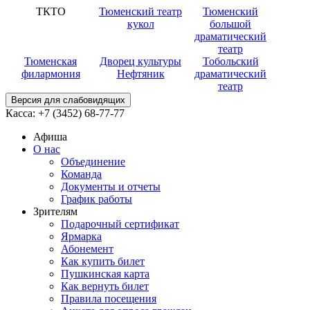
ТКТО
Тюменский театр
Тюменский
кукол
большой
драматический
театр
Тюменская
Дворец культуры
Тобольский
филармония
Нефтяник
драматический
театр
Версия для слабовидящих
Касса:
+7 (3452)
68-77-77
Афиша
О нас
Объединение
Команда
Документы и отчеты
График работы
Зрителям
Подарочный сертификат
Ярмарка
Абонемент
Как купить билет
Пушкинская карта
Как вернуть билет
Правила посещения