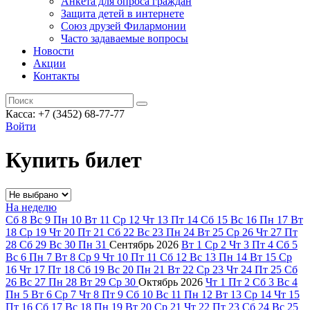
Анкета для опроса граждан
Защита детей в интернете
Союз друзей Филармонии
Часто задаваемые вопросы
Новости
Акции
Контакты
Касса:
+7 (3452)
68-77-77
Войти
Купить билет
На неделю
Сб
8
Вс
9
Пн
10
Вт
11
Ср
12
Чт
13
Пт
14
Сб
15
Вс
16
Пн
17
Вт
18
Ср
19
Чт
20
Пт
21
Сб
22
Вс
23
Пн
24
Вт
25
Ср
26
Чт
27
Пт
28
Сб
29
Вс
30
Пн
31
Сентябрь
2026
Вт
1
Ср
2
Чт
3
Пт
4
Сб
5
Вс
6
Пн
7
Вт
8
Ср
9
Чт
10
Пт
11
Сб
12
Вс
13
Пн
14
Вт
15
Ср
16
Чт
17
Пт
18
Сб
19
Вс
20
Пн
21
Вт
22
Ср
23
Чт
24
Пт
25
Сб
26
Вс
27
Пн
28
Вт
29
Ср
30
Октябрь
2026
Чт
1
Пт
2
Сб
3
Вс
4
Пн
5
Вт
6
Ср
7
Чт
8
Пт
9
Сб
10
Вс
11
Пн
12
Вт
13
Ср
14
Чт
15
Пт
16
Сб
17
Вс
18
Пн
19
Вт
20
Ср
21
Чт
22
Пт
23
Сб
24
Вс
25