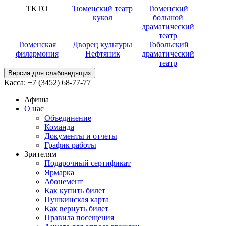
ТКТО
Тюменский театр
Тюменский
кукол
большой
драматический
театр
Тюменская
Дворец культуры
Тобольский
филармония
Нефтяник
драматический
театр
Версия для слабовидящих
Касса:
+7 (3452)
68-77-77
Афиша
О нас
Объединение
Команда
Документы и отчеты
График работы
Зрителям
Подарочный сертификат
Ярмарка
Абонемент
Как купить билет
Пушкинская карта
Как вернуть билет
Правила посещения