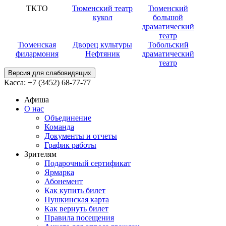
ТКТО
Тюменский театр
Тюменский
кукол
большой
драматический
театр
Тюменская
Дворец культуры
Тобольский
филармония
Нефтяник
драматический
театр
Версия для слабовидящих
Касса:
+7 (3452)
68-77-77
Афиша
О нас
Объединение
Команда
Документы и отчеты
График работы
Зрителям
Подарочный сертификат
Ярмарка
Абонемент
Как купить билет
Пушкинская карта
Как вернуть билет
Правила посещения