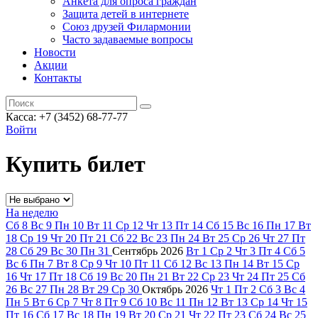
Анкета для опроса граждан
Защита детей в интернете
Союз друзей Филармонии
Часто задаваемые вопросы
Новости
Акции
Контакты
Касса:
+7 (3452)
68-77-77
Войти
Купить билет
На неделю
Сб
8
Вс
9
Пн
10
Вт
11
Ср
12
Чт
13
Пт
14
Сб
15
Вс
16
Пн
17
Вт
18
Ср
19
Чт
20
Пт
21
Сб
22
Вс
23
Пн
24
Вт
25
Ср
26
Чт
27
Пт
28
Сб
29
Вс
30
Пн
31
Сентябрь
2026
Вт
1
Ср
2
Чт
3
Пт
4
Сб
5
Вс
6
Пн
7
Вт
8
Ср
9
Чт
10
Пт
11
Сб
12
Вс
13
Пн
14
Вт
15
Ср
16
Чт
17
Пт
18
Сб
19
Вс
20
Пн
21
Вт
22
Ср
23
Чт
24
Пт
25
Сб
26
Вс
27
Пн
28
Вт
29
Ср
30
Октябрь
2026
Чт
1
Пт
2
Сб
3
Вс
4
Пн
5
Вт
6
Ср
7
Чт
8
Пт
9
Сб
10
Вс
11
Пн
12
Вт
13
Ср
14
Чт
15
Пт
16
Сб
17
Вс
18
Пн
19
Вт
20
Ср
21
Чт
22
Пт
23
Сб
24
Вс
25