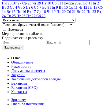
Пн
26
Вт
27
Ср
28
Чт
29
Пт
30
Сб
31
Ноябрь
2026
Вс
1
Пн
2
Вт
3
Ср
4
Чт
5
Пт
6
Сб
7
Вс
8
Пн
9
Вт
10
Ср
11
Чт
12
Пт
13
Сб
14
Вс
15
Пн
16
Вт
17
Ср
18
Чт
19
Пт
20
Сб
21
Вс
22
Пн
23
Вт
24
Ср
25
Чт
26
Пт
27
Сб
28
Премьера
Мероприятия не найдены
Подписаться на рассылку
О нас
Объединение
Руководство
Документы и отчеты
Закупки
Заключение договоров аренды
Вакансии
Вакансии (СЗО)
Контакты
Зрителям
Правила посещения