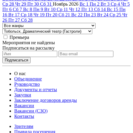
Ср
28
Чт
29
Пт
30
Сб
31
Ноябрь
2026
Вс
1
Пн
2
Вт
3
Ср
4
Чт
5
Пт
6
Сб
7
Вс
8
Пн
9
Вт
10
Ср
11
Чт
12
Пт
13
Сб
14
Вс
15
Пн
16
Вт
17
Ср
18
Чт
19
Пт
20
Сб
21
Вс
22
Пн
23
Вт
24
Ср
25
Чт
26
Пт
27
Сб
28
Премьера
Мероприятия не найдены
Подписаться на рассылку
О нас
Объединение
Руководство
Документы и отчеты
Закупки
Заключение договоров аренды
Вакансии
Вакансии (СЗО)
Контакты
Зрителям
Правила посещения