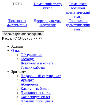
ТКТО
Тюменский театр
Тюменский
кукол
большой
драматический
театр
Тюменская
Дворец культуры
Тобольский
филармония
Нефтяник
драматический
театр
Версия для слабовидящих
Касса:
+7 (3452)
68-77-77
Афиша
О нас
Объединение
Команда
Документы и отчеты
График работы
Зрителям
Подарочный сертификат
Ярмарка
Абонемент
Как купить билет
Пушкинская карта
Как вернуть билет
Правила посещения