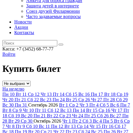
Анкета для опроса граждан
Защита детей в интернете
Союз друзей Филармонии
Часто задаваемые вопросы
Новости
Акции
Контакты
Касса:
+7 (3452)
68-77-77
Войти
Купить билет
На неделю
Пн
10
Вт
11
Ср
12
Чт
13
Пт
14
Сб
15
Вс
16
Пн
17
Вт
18
Ср
19
Чт
20
Пт
21
Сб
22
Вс
23
Пн
24
Вт
25
Ср
26
Чт
27
Пт
28
Сб
29
Вс
30
Пн
31
Сентябрь
2026
Вт
1
Ср
2
Чт
3
Пт
4
Сб
5
Вс
6
Пн
7
Вт
8
Ср
9
Чт
10
Пт
11
Сб
12
Вс
13
Пн
14
Вт
15
Ср
16
Чт
17
Пт
18
Сб
19
Вс
20
Пн
21
Вт
22
Ср
23
Чт
24
Пт
25
Сб
26
Вс
27
Пн
28
Вт
29
Ср
30
Октябрь
2026
Чт
1
Пт
2
Сб
3
Вс
4
Пн
5
Вт
6
Ср
7
Чт
8
Пт
9
Сб
10
Вс
11
Пн
12
Вт
13
Ср
14
Чт
15
Пт
16
Сб
17
Вс
18
Пн
19
Вт
20
Ср
21
Чт
22
Пт
23
Сб
24
Вс
25
Пн
26
Вт
27