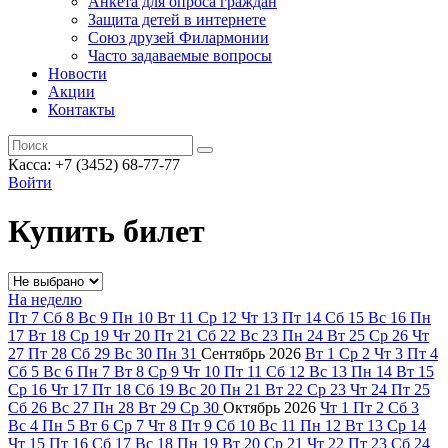
Анкета для опроса граждан
Защита детей в интернете
Союз друзей Филармонии
Часто задаваемые вопросы
Новости
Акции
Контакты
Касса:
+7 (3452)
68-77-77
Войти
Купить билет
На неделю
Пт
7
Сб
8
Вс
9
Пн
10
Вт
11
Ср
12
Чт
13
Пт
14
Сб
15
Вс
16
Пн
17
Вт
18
Ср
19
Чт
20
Пт
21
Сб
22
Вс
23
Пн
24
Вт
25
Ср
26
Чт
27
Пт
28
Сб
29
Вс
30
Пн
31
Сентябрь
2026
Вт
1
Ср
2
Чт
3
Пт
4
Сб
5
Вс
6
Пн
7
Вт
8
Ср
9
Чт
10
Пт
11
Сб
12
Вс
13
Пн
14
Вт
15
Ср
16
Чт
17
Пт
18
Сб
19
Вс
20
Пн
21
Вт
22
Ср
23
Чт
24
Пт
25
Сб
26
Вс
27
Пн
28
Вт
29
Ср
30
Октябрь
2026
Чт
1
Пт
2
Сб
3
Вс
4
Пн
5
Вт
6
Ср
7
Чт
8
Пт
9
Сб
10
Вс
11
Пн
12
Вт
13
Ср
14
Чт
15
Пт
16
Сб
17
Вс
18
Пн
19
Вт
20
Ср
21
Чт
22
Пт
23
Сб
24