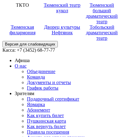
ТКТО
Тюменский театр
Тюменский
кукол
большой
драматический
театр
Тюменская
Дворец культуры
Тобольский
филармония
Нефтяник
драматический
театр
Версия для слабовидящих
Касса:
+7 (3452)
68-77-77
Афиша
О нас
Объединение
Команда
Документы и отчеты
График работы
Зрителям
Подарочный сертификат
Ярмарка
Абонемент
Как купить билет
Пушкинская карта
Как вернуть билет
Правила посещения