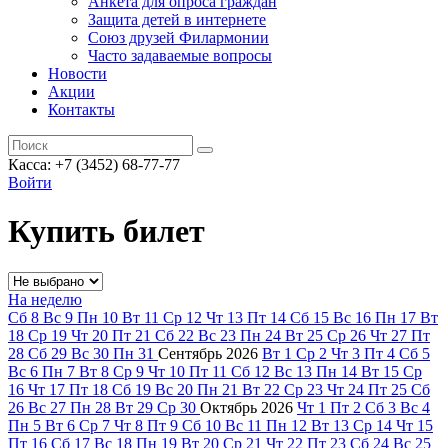
Анкета для опроса граждан
Защита детей в интернете
Союз друзей Филармонии
Часто задаваемые вопросы
Новости
Акции
Контакты
Касса:
+7 (3452)
68-77-77
Войти
Купить билет
На неделю
Сб
8
Вс
9
Пн
10
Вт
11
Ср
12
Чт
13
Пт
14
Сб
15
Вс
16
Пн
17
Вт
18
Ср
19
Чт
20
Пт
21
Сб
22
Вс
23
Пн
24
Вт
25
Ср
26
Чт
27
Пт
28
Сб
29
Вс
30
Пн
31
Сентябрь
2026
Вт
1
Ср
2
Чт
3
Пт
4
Сб
5
Вс
6
Пн
7
Вт
8
Ср
9
Чт
10
Пт
11
Сб
12
Вс
13
Пн
14
Вт
15
Ср
16
Чт
17
Пт
18
Сб
19
Вс
20
Пн
21
Вт
22
Ср
23
Чт
24
Пт
25
Сб
26
Вс
27
Пн
28
Вт
29
Ср
30
Октябрь
2026
Чт
1
Пт
2
Сб
3
Вс
4
Пн
5
Вт
6
Ср
7
Чт
8
Пт
9
Сб
10
Вс
11
Пн
12
Вт
13
Ср
14
Чт
15
Пт
16
Сб
17
Вс
18
Пн
19
Вт
20
Ср
21
Чт
22
Пт
23
Сб
24
Вс
25