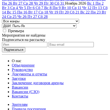
Пн
26
Вт
27
Ср
28
Чт
29
Пт
30
Сб
31
Ноябрь
2026
Вс
1
Пн
2
Вт
3
Ср
4
Чт
5
Пт
6
Сб
7
Вс
8
Пн
9
Вт
10
Ср
11
Чт
12
Пт
13
Сб
14
Вс
15
Пн
16
Вт
17
Ср
18
Чт
19
Пт
20
Сб
21
Вс
22
Пн
23
Вт
24
Ср
25
Чт
26
Пт
27
Сб
28
Премьера
Мероприятия не найдены
Подписаться на рассылку
О нас
Объединение
Руководство
Документы и отчеты
Закупки
Заключение договоров аренды
Вакансии
Вакансии (СЗО)
Контакты
Зрителям
Правила посещения