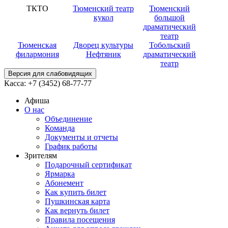
ТКТО
Тюменский театр
Тюменский
кукол
большой
драматический
театр
Тюменская
Дворец культуры
Тобольский
филармония
Нефтяник
драматический
театр
Версия для слабовидящих
Касса:
+7 (3452)
68-77-77
Афиша
О нас
Объединение
Команда
Документы и отчеты
График работы
Зрителям
Подарочный сертификат
Ярмарка
Абонемент
Как купить билет
Пушкинская карта
Как вернуть билет
Правила посещения