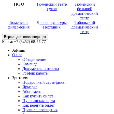
ТКТО
Тюменский театр
Тюменский
кукол
большой
драматический
театр
Тюменская
Дворец культуры
Тобольский
филармония
Нефтяник
драматический
театр
Версия для слабовидящих
Касса:
+7 (3452)
68-77-77
Афиша
О нас
Объединение
Команда
Документы и отчеты
График работы
Зрителям
Подарочный сертификат
Ярмарка
Абонемент
Как купить билет
Пушкинская карта
Как вернуть билет
Правила посещения