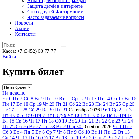
Анкета для опроса граждан
Защита детей в интернете
Союз друзей Филармонии
Часто задаваемые вопросы
Новости
Акции
Контакты
Касса:
+7 (3452)
68-77-77
Войти
Купить билет
На неделю
Чт
6
Пт
7
Сб
8
Вс
9
Пн
10
Вт
11
Ср
12
Чт
13
Пт
14
Сб
15
Вс
16
Пн
17
Вт
18
Ср
19
Чт
20
Пт
21
Сб
22
Вс
23
Пн
24
Вт
25
Ср
26
Чт
27
Пт
28
Сб
29
Вс
30
Пн
31
Сентябрь
2026
Вт
1
Ср
2
Чт
3
Пт
4
Сб
5
Вс
6
Пн
7
Вт
8
Ср
9
Чт
10
Пт
11
Сб
12
Вс
13
Пн
14
Вт
15
Ср
16
Чт
17
Пт
18
Сб
19
Вс
20
Пн
21
Вт
22
Ср
23
Чт
24
Пт
25
Сб
26
Вс
27
Пн
28
Вт
29
Ср
30
Октябрь
2026
Чт
1
Пт
2
Сб
3
Вс
4
Пн
5
Вт
6
Ср
7
Чт
8
Пт
9
Сб
10
Вс
11
Пн
12
Вт
13
Ср
14
Чт
15
Пт
16
Сб
17
Вс
18
Пн
19
Вт
20
Ср
21
Чт
22
Пт
23