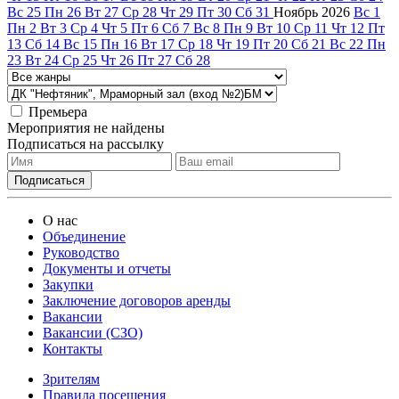
Вс
25
Пн
26
Вт
27
Ср
28
Чт
29
Пт
30
Сб
31
Ноябрь
2026
Вс
1
Пн
2
Вт
3
Ср
4
Чт
5
Пт
6
Сб
7
Вс
8
Пн
9
Вт
10
Ср
11
Чт
12
Пт
13
Сб
14
Вс
15
Пн
16
Вт
17
Ср
18
Чт
19
Пт
20
Сб
21
Вс
22
Пн
23
Вт
24
Ср
25
Чт
26
Пт
27
Сб
28
Премьера
Мероприятия не найдены
Подписаться на рассылку
О нас
Объединение
Руководство
Документы и отчеты
Закупки
Заключение договоров аренды
Вакансии
Вакансии (СЗО)
Контакты
Зрителям
Правила посещения