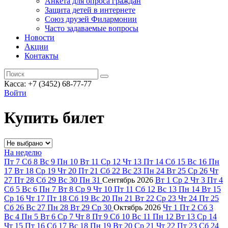
Анкета для опроса граждан
Защита детей в интернете
Союз друзей Филармонии
Часто задаваемые вопросы
Новости
Акции
Контакты
Касса:
+7 (3452)
68-77-77
Войти
Купить билет
На неделю
Пт
7
Сб
8
Вс
9
Пн
10
Вт
11
Ср
12
Чт
13
Пт
14
Сб
15
Вс
16
Пн
17
Вт
18
Ср
19
Чт
20
Пт
21
Сб
22
Вс
23
Пн
24
Вт
25
Ср
26
Чт
27
Пт
28
Сб
29
Вс
30
Пн
31
Сентябрь
2026
Вт
1
Ср
2
Чт
3
Пт
4
Сб
5
Вс
6
Пн
7
Вт
8
Ср
9
Чт
10
Пт
11
Сб
12
Вс
13
Пн
14
Вт
15
Ср
16
Чт
17
Пт
18
Сб
19
Вс
20
Пн
21
Вт
22
Ср
23
Чт
24
Пт
25
Сб
26
Вс
27
Пн
28
Вт
29
Ср
30
Октябрь
2026
Чт
1
Пт
2
Сб
3
Вс
4
Пн
5
Вт
6
Ср
7
Чт
8
Пт
9
Сб
10
Вс
11
Пн
12
Вт
13
Ср
14
Чт
15
Пт
16
Сб
17
Вс
18
Пн
19
Вт
20
Ср
21
Чт
22
Пт
23
Сб
24