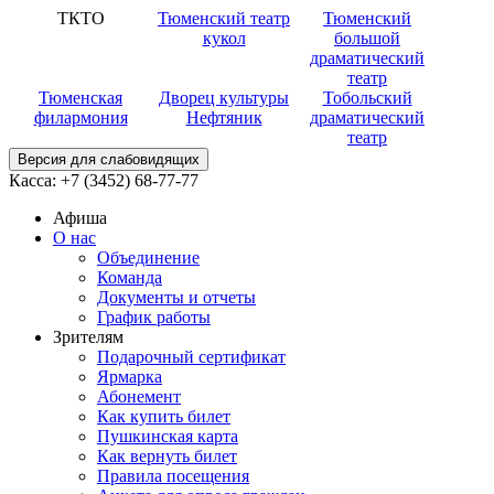
ТКТО
Тюменский театр
Тюменский
кукол
большой
драматический
театр
Тюменская
Дворец культуры
Тобольский
филармония
Нефтяник
драматический
театр
Версия для слабовидящих
Касса:
+7 (3452)
68-77-77
Афиша
О нас
Объединение
Команда
Документы и отчеты
График работы
Зрителям
Подарочный сертификат
Ярмарка
Абонемент
Как купить билет
Пушкинская карта
Как вернуть билет
Правила посещения