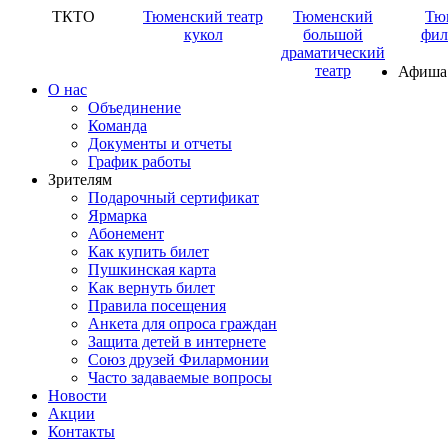
ТКТО
Тюменский театр
Тюменский
Тю
кукол
большой
фил
драматический
театр
Афиша
О нас
Объединение
Команда
Документы и отчеты
График работы
Зрителям
Подарочный сертификат
Ярмарка
Абонемент
Как купить билет
Пушкинская карта
Как вернуть билет
Правила посещения
Анкета для опроса граждан
Защита детей в интернете
Союз друзей Филармонии
Часто задаваемые вопросы
Новости
Акции
Контакты