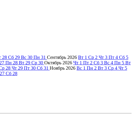
т
28
Сб
29
Вс
30
Пн
31
Сентябрь
2026
Вт
1
Ср
2
Чт
3
Пт
4
Сб
5
27
Пн
28
Вт
29
Ср
30
Октябрь
2026
Чт
1
Пт
2
Сб
3
Вс
4
Пн
5
Вт
Ср
28
Чт
29
Пт
30
Сб
31
Ноябрь
2026
Вс
1
Пн
2
Вт
3
Ср
4
Чт
5
27
Сб
28