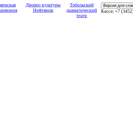
менская
Дворец культуры
Тобольский
Версия для сл
армония
Нефтяник
драматический
Касса:
+7 (3452
театр