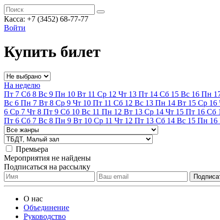
Касса:
+7 (3452)
68-77-77
Войти
Купить билет
На неделю
Пт
7
Сб
8
Вс
9
Пн
10
Вт
11
Ср
12
Чт
13
Пт
14
Сб
15
Вс
16
Пн
1
Вс
6
Пн
7
Вт
8
Ср
9
Чт
10
Пт
11
Сб
12
Вс
13
Пн
14
Вт
15
Ср
16
6
Ср
7
Чт
8
Пт
9
Сб
10
Вс
11
Пн
12
Вт
13
Ср
14
Чт
15
Пт
16
Сб
Пт
6
Сб
7
Вс
8
Пн
9
Вт
10
Ср
11
Чт
12
Пт
13
Сб
14
Вс
15
Пн
16
Премьера
Мероприятия не найдены
Подписаться на рассылку
О нас
Объединение
Руководство