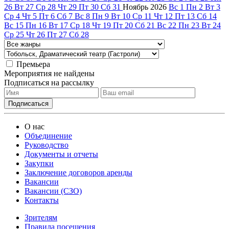
26
Вт
27
Ср
28
Чт
29
Пт
30
Сб
31
Ноябрь
2026
Вс
1
Пн
2
Вт
3
Ср
4
Чт
5
Пт
6
Сб
7
Вс
8
Пн
9
Вт
10
Ср
11
Чт
12
Пт
13
Сб
14
Вс
15
Пн
16
Вт
17
Ср
18
Чт
19
Пт
20
Сб
21
Вс
22
Пн
23
Вт
24
Ср
25
Чт
26
Пт
27
Сб
28
Премьера
Мероприятия не найдены
Подписаться на рассылку
О нас
Объединение
Руководство
Документы и отчеты
Закупки
Заключение договоров аренды
Вакансии
Вакансии (СЗО)
Контакты
Зрителям
Правила посещения