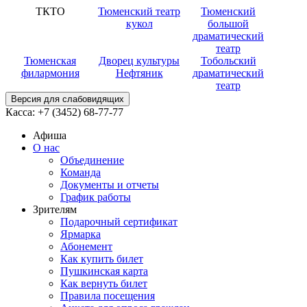
ТКТО
Тюменский театр
Тюменский
кукол
большой
драматический
театр
Тюменская
Дворец культуры
Тобольский
филармония
Нефтяник
драматический
театр
Версия для слабовидящих
Касса:
+7 (3452)
68-77-77
Афиша
О нас
Объединение
Команда
Документы и отчеты
График работы
Зрителям
Подарочный сертификат
Ярмарка
Абонемент
Как купить билет
Пушкинская карта
Как вернуть билет
Правила посещения