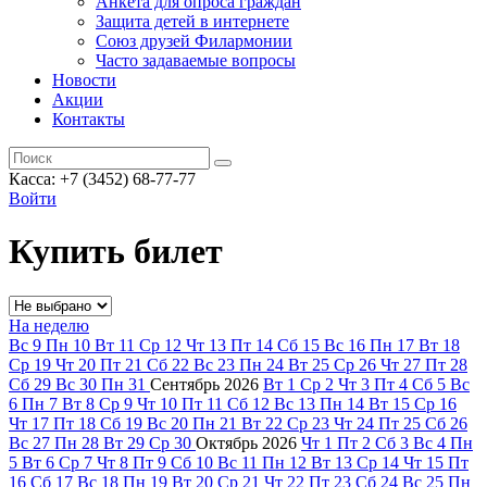
Анкета для опроса граждан
Защита детей в интернете
Союз друзей Филармонии
Часто задаваемые вопросы
Новости
Акции
Контакты
Касса:
+7 (3452)
68-77-77
Войти
Купить билет
На неделю
Вс
9
Пн
10
Вт
11
Ср
12
Чт
13
Пт
14
Сб
15
Вс
16
Пн
17
Вт
18
Ср
19
Чт
20
Пт
21
Сб
22
Вс
23
Пн
24
Вт
25
Ср
26
Чт
27
Пт
28
Сб
29
Вс
30
Пн
31
Сентябрь
2026
Вт
1
Ср
2
Чт
3
Пт
4
Сб
5
Вс
6
Пн
7
Вт
8
Ср
9
Чт
10
Пт
11
Сб
12
Вс
13
Пн
14
Вт
15
Ср
16
Чт
17
Пт
18
Сб
19
Вс
20
Пн
21
Вт
22
Ср
23
Чт
24
Пт
25
Сб
26
Вс
27
Пн
28
Вт
29
Ср
30
Октябрь
2026
Чт
1
Пт
2
Сб
3
Вс
4
Пн
5
Вт
6
Ср
7
Чт
8
Пт
9
Сб
10
Вс
11
Пн
12
Вт
13
Ср
14
Чт
15
Пт
16
Сб
17
Вс
18
Пн
19
Вт
20
Ср
21
Чт
22
Пт
23
Сб
24
Вс
25
Пн