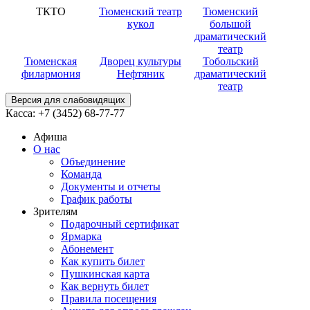
ТКТО
Тюменский театр
Тюменский
кукол
большой
драматический
театр
Тюменская
Дворец культуры
Тобольский
филармония
Нефтяник
драматический
театр
Версия для слабовидящих
Касса:
+7 (3452)
68-77-77
Афиша
О нас
Объединение
Команда
Документы и отчеты
График работы
Зрителям
Подарочный сертификат
Ярмарка
Абонемент
Как купить билет
Пушкинская карта
Как вернуть билет
Правила посещения