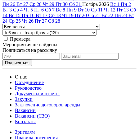
Пн
26
Вт
27
Ср
28
Чт
29
Пт
30
Сб
31
Ноябрь
2026
Вс
1
Пн
2
Вт
3
Ср
4
Чт
5
Пт
6
Сб
7
Вс
8
Пн
9
Вт
10
Ср
11
Чт
12
Пт
13
Сб
14
Вс
15
Пн
16
Вт
17
Ср
18
Чт
19
Пт
20
Сб
21
Вс
22
Пн
23
Вт
24
Ср
25
Чт
26
Пт
27
Сб
28
Премьера
Мероприятия не найдены
Подписаться на рассылку
О нас
Объединение
Руководство
Документы и отчеты
Закупки
Заключение договоров аренды
Вакансии
Вакансии (СЗО)
Контакты
Зрителям
Правила посещения