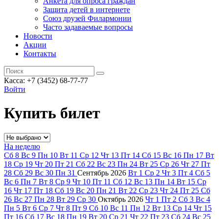
Анкета для опроса граждан
Защита детей в интернете
Союз друзей Филармонии
Часто задаваемые вопросы
Новости
Акции
Контакты
Касса:
+7 (3452)
68-77-77
Войти
Купить билет
На неделю
Сб
8
Вс
9
Пн
10
Вт
11
Ср
12
Чт
13
Пт
14
Сб
15
Вс
16
Пн
17
Вт
18
Ср
19
Чт
20
Пт
21
Сб
22
Вс
23
Пн
24
Вт
25
Ср
26
Чт
27
Пт
28
Сб
29
Вс
30
Пн
31
Сентябрь
2026
Вт
1
Ср
2
Чт
3
Пт
4
Сб
5
Вс
6
Пн
7
Вт
8
Ср
9
Чт
10
Пт
11
Сб
12
Вс
13
Пн
14
Вт
15
Ср
16
Чт
17
Пт
18
Сб
19
Вс
20
Пн
21
Вт
22
Ср
23
Чт
24
Пт
25
Сб
26
Вс
27
Пн
28
Вт
29
Ср
30
Октябрь
2026
Чт
1
Пт
2
Сб
3
Вс
4
Пн
5
Вт
6
Ср
7
Чт
8
Пт
9
Сб
10
Вс
11
Пн
12
Вт
13
Ср
14
Чт
15
Пт
16
Сб
17
Вс
18
Пн
19
Вт
20
Ср
21
Чт
22
Пт
23
Сб
24
Вс
25