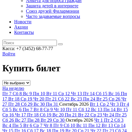
Анкета для опроса граждан
Защита детей в интернете
Союз друзей Филармонии
Часто задаваемые вопросы
Новости
Акции
Контакты
Касса:
+7 (3452)
68-77-77
Войти
Купить билет
На неделю
Пт
7
Сб
8
Вс
9
Пн
10
Вт
11
Ср
12
Чт
13
Пт
14
Сб
15
Вс
16
Пн
17
Вт
18
Ср
19
Чт
20
Пт
21
Сб
22
Вс
23
Пн
24
Вт
25
Ср
26
Чт
27
Пт
28
Сб
29
Вс
30
Пн
31
Сентябрь
2026
Вт
1
Ср
2
Чт
3
Пт
4
Сб
5
Вс
6
Пн
7
Вт
8
Ср
9
Чт
10
Пт
11
Сб
12
Вс
13
Пн
14
Вт
15
Ср
16
Чт
17
Пт
18
Сб
19
Вс
20
Пн
21
Вт
22
Ср
23
Чт
24
Пт
25
Сб
26
Вс
27
Пн
28
Вт
29
Ср
30
Октябрь
2026
Чт
1
Пт
2
Сб
3
Вс
4
Пн
5
Вт
6
Ср
7
Чт
8
Пт
9
Сб
10
Вс
11
Пн
12
Вт
13
Ср
14
Чт
15
Пт
16
Сб
17
Вс
18
Пн
19
Вт
20
Ср
21
Чт
22
Пт
23
Сб
24