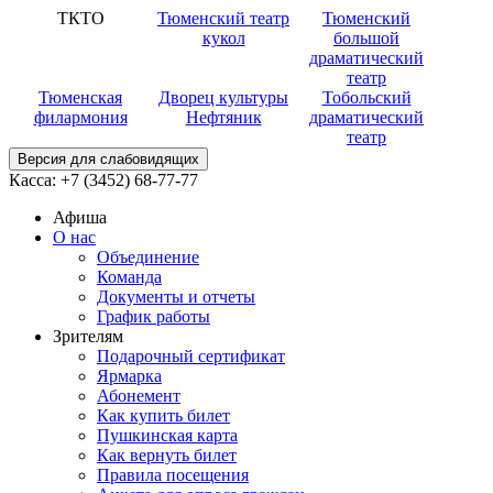
ТКТО
Тюменский театр
Тюменский
кукол
большой
драматический
театр
Тюменская
Дворец культуры
Тобольский
филармония
Нефтяник
драматический
театр
Версия для слабовидящих
Касса:
+7 (3452)
68-77-77
Афиша
О нас
Объединение
Команда
Документы и отчеты
График работы
Зрителям
Подарочный сертификат
Ярмарка
Абонемент
Как купить билет
Пушкинская карта
Как вернуть билет
Правила посещения