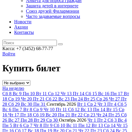
Анкета для опроса граждан
Защита детей в интернете
Союз друзей Филармонии
Часто задаваемые вопросы
Новости
Акции
Контакты
Касса:
+7 (3452)
68-77-77
Войти
Купить билет
На неделю
Сб
8
Вс
9
Пн
10
Вт
11
Ср
12
Чт
13
Пт
14
Сб
15
Вс
16
Пн
17
Вт
18
Ср
19
Чт
20
Пт
21
Сб
22
Вс
23
Пн
24
Вт
25
Ср
26
Чт
27
Пт
28
Сб
29
Вс
30
Пн
31
Сентябрь
2026
Вт
1
Ср
2
Чт
3
Пт
4
Сб
5
Вс
6
Пн
7
Вт
8
Ср
9
Чт
10
Пт
11
Сб
12
Вс
13
Пн
14
Вт
15
Ср
16
Чт
17
Пт
18
Сб
19
Вс
20
Пн
21
Вт
22
Ср
23
Чт
24
Пт
25
Сб
26
Вс
27
Пн
28
Вт
29
Ср
30
Октябрь
2026
Чт
1
Пт
2
Сб
3
Вс
4
Пн
5
Вт
6
Ср
7
Чт
8
Пт
9
Сб
10
Вс
11
Пн
12
Вт
13
Ср
14
Чт
15
Пт
16
Сб
17
Вс
18
Пн
19
Вт
20
Ср
21
Чт
22
Пт
23
Сб
24
Вс
25