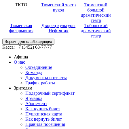
ТКТО
Тюменский театр
Тюменский
кукол
большой
драматический
театр
Тюменская
Дворец культуры
Тобольский
филармония
Нефтяник
драматический
театр
Версия для слабовидящих
Касса:
+7 (3452)
68-77-77
Афиша
О нас
Объединение
Команда
Документы и отчеты
График работы
Зрителям
Подарочный сертификат
Ярмарка
Абонемент
Как купить билет
Пушкинская карта
Как вернуть билет
Правила посещения