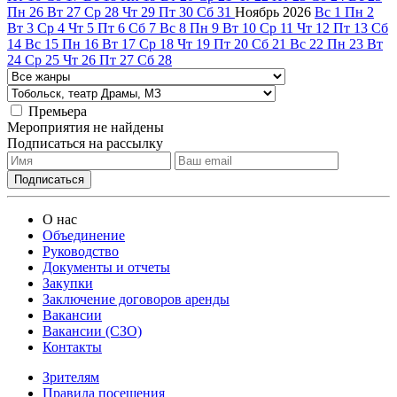
Пн
26
Вт
27
Ср
28
Чт
29
Пт
30
Сб
31
Ноябрь
2026
Вс
1
Пн
2
Вт
3
Ср
4
Чт
5
Пт
6
Сб
7
Вс
8
Пн
9
Вт
10
Ср
11
Чт
12
Пт
13
Сб
14
Вс
15
Пн
16
Вт
17
Ср
18
Чт
19
Пт
20
Сб
21
Вс
22
Пн
23
Вт
24
Ср
25
Чт
26
Пт
27
Сб
28
Премьера
Мероприятия не найдены
Подписаться на рассылку
О нас
Объединение
Руководство
Документы и отчеты
Закупки
Заключение договоров аренды
Вакансии
Вакансии (СЗО)
Контакты
Зрителям
Правила посещения