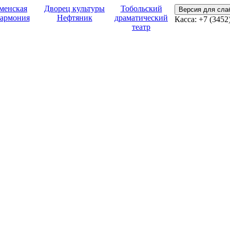
менская
Дворец культуры
Тобольский
Версия для сл
армония
Нефтяник
драматический
Касса:
+7 (3452
театр