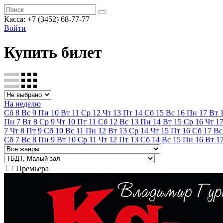
Касса:
+7 (3452)
68-77-77
Войти
Купить билет
На неделю
Сб
8
Вс
9
Пн
10
Вт
11
Ср
12
Чт
13
Пт
14
Сб
15
Вс
16
Пн
17
Вт
Пн
7
Вт
8
Ср
9
Чт
10
Пт
11
Сб
12
Вс
13
Пн
14
Вт
15
Ср
16
Чт
1
7
Чт
8
Пт
9
Сб
10
Вс
11
Пн
12
Вт
13
Ср
14
Чт
15
Пт
16
Сб
17
Вс
Сб
7
Вс
8
Пн
9
Вт
10
Ср
11
Чт
12
Пт
13
Сб
14
Вс
15
Пн
16
Вт
1
Премьера