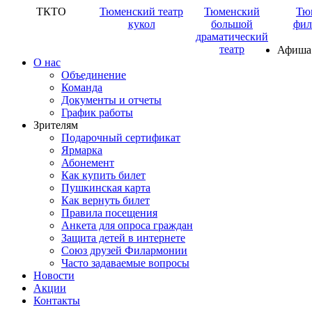
ТКТО
Тюменский театр
Тюменский
Тю
кукол
большой
фил
драматический
театр
Афиша
О нас
Объединение
Команда
Документы и отчеты
График работы
Зрителям
Подарочный сертификат
Ярмарка
Абонемент
Как купить билет
Пушкинская карта
Как вернуть билет
Правила посещения
Анкета для опроса граждан
Защита детей в интернете
Союз друзей Филармонии
Часто задаваемые вопросы
Новости
Акции
Контакты